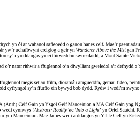
edrych yn ôl ar wahanol safleoedd o ganon hanes celf. Mae’r paentiad
ir yw’r uchafbwynt creigiog a geir yn
Wanderer Above the Mist
gan Fr
gton sy’n ymddangos yn ei thirweddau swrrealaidd, a Mont Sainte Vict
 o’r natur rithwir a ffuglennol o’n diwylliant gweledol a’r defnydd o 
uglennol megis setiau ffilm, dioramâu amgueddfa, gemau fideo, peint
chedd cyfryngol sy’n ffurfio ein bywyd bob dydd. Rydw i wedi’m swyno 
 (Anrh) Celf Gain yn Ysgol Gelf Manceinion a MA Celf Gain yng Ngh
ŵp wedi cynnwys
‘Abstract: Reality’
ac ‘
Into a Light’
yn Oriel Saatchi,
ur ym Manceinion. Mae James wedi arddangos yn Y Lle Celf yn Eiste