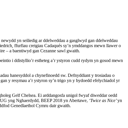
au newydd yn seiliedig ar ddelweddau a gasglwyd gan ddelweddau
iedrich
,
ffurfiau creigiau Cadaqués sy’n ymddangos mewn llawer o
oire – a baentiwyd gan Cezanne sawl gwaith.
beintio i ddistyllio’r estheteg a’r ystyron cudd rydym yn gosod mewn
iadau hanesyddol a chynefinoedd sw. Defnyddiant y trosiadau o
gan y resymau a’r ystyron sy’n trigo yn y bydoedd efelychiadol yr
oleg Gelf Chelsea. Ei arddangosfa unigol fwyaf diweddar oedd
 RUG yng Nghaerdydd, BEEP 2018 yn Abertawe,
‘Twice as Nice’
yn
ddfod Genedlaethol Cymru dair gwaith.