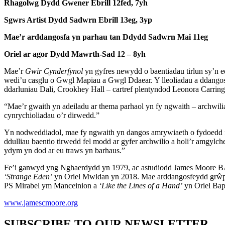
Rhagolwg Dydd Gwener Ebrill 12fed, 7yh
Sgwrs Artist Dydd Sadwrn Ebrill 13eg, 3yp
Mae’r arddangosfa yn parhau tan Ddydd Sadwrn Mai 11eg
Oriel ar agor Dydd Mawrth-Sad 12 – 8yh
Mae’r
Gwir Cynderfynol
yn gyfres newydd o baentiadau tirlun sy’n 
wedi’u casglu o Gwgl Mapiau a Gwgl Ddaear. Y lleoliadau a ddangos
ddarluniau Dali, Crookhey Hall – cartref plentyndod Leonora Carrin
“Mae’r gwaith yn adeiladu ar thema parhaol yn fy ngwaith – archwiliad
cynrychioliadau o’r dirwedd.”
Yn nodweddiadol, mae fy ngwaith yn dangos amrywiaeth o fydoedd ff
ddulliau baentio tirwedd fel modd ar gyfer archwilio a holi’r amgyl
ydym yn dod ar eu traws yn barhaus.”
Fe’i ganwyd yng Nghaerdydd yn 1979, ac astudiodd James Moore BA
‘Strange Eden’
yn Oriel Mwldan yn 2018. Mae arddangosfeydd gr
PS Mirabel ym Manceinion a
‘Like the Lines of a Hand’
yn Oriel Bap
www.jamescmoore.org
SUBSCRIBE TO OUR NEWSLETTER