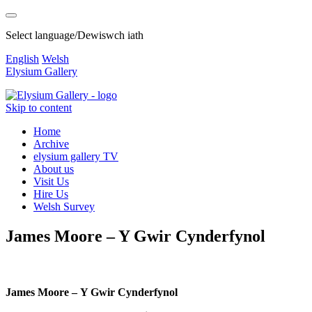
Select language/Dewiswch iath
English
Welsh
Elysium Gallery
Skip to content
Home
Archive
elysium gallery TV
About us
Visit Us
Hire Us
Welsh Survey
James Moore – Y Gwir Cynderfynol
James Moore – Y Gwir Cynderfynol