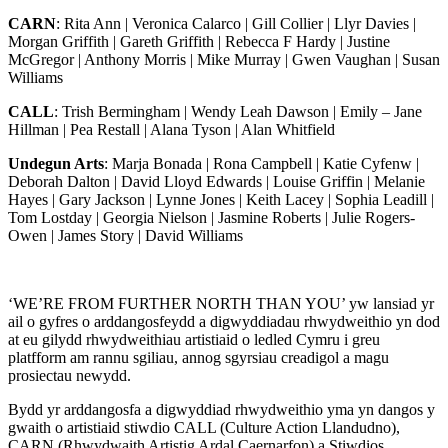
CARN
: Rita Ann | Veronica Calarco | Gill Collier | Llyr Davies |
Morgan Griffith | Gareth Griffith | Rebecca F Hardy | Justine
McGregor | Anthony Morris | Mike Murray | Gwen Vaughan | Susan
Williams
CALL
: Trish Bermingham | Wendy Leah Dawson | Emily – Jane
Hillman | Pea Restall | Alana Tyson | Alan Whitfield
Undegun Arts
: Marja Bonada | Rona Campbell | Katie Cyfenw |
Deborah Dalton | David Lloyd Edwards | Louise Griffin | Melanie
Hayes | Gary Jackson | Lynne Jones | Keith Lacey | Sophia Leadill |
Tom Lostday | Georgia Nielson | Jasmine Roberts | Julie Rogers-
Owen | James Story | David Williams
‘WE’RE FROM FURTHER NORTH THAN YOU’ yw lansiad yr
ail o gyfres o arddangosfeydd a digwyddiadau rhwydweithio yn dod
at eu gilydd rhwydweithiau artistiaid o ledled Cymru i greu
platfform am rannu sgiliau, annog sgyrsiau creadigol a magu
prosiectau newydd.
Bydd yr arddangosfa a digwyddiad rhwydweithio yma yn dangos y
gwaith o artistiaid stiwdio CALL (Culture Action Llandudno),
CARN (Rhwydwaith Artistig Ardal Caernarfon) a Stiwdios