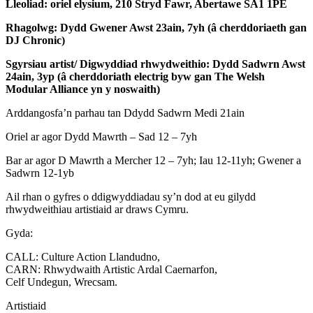
Lleoliad: oriel elysium, 210 Stryd Fawr, Abertawe SA1 1PE
Rhagolwg: Dydd Gwener Awst 23ain, 7yh (â cherddoriaeth gan
DJ Chronic)
Sgyrsiau artist/ Digwyddiad rhwydweithio: Dydd Sadwrn Awst
24ain, 3yp (â cherddoriath electrig byw gan The Welsh
Modular Alliance yn y noswaith)
Arddangosfa’n parhau tan Ddydd Sadwrn Medi 21ain
Oriel ar agor Dydd Mawrth – Sad 12 – 7yh
Bar ar agor D Mawrth a Mercher 12 – 7yh; Iau 12-11yh; Gwener a
Sadwrn 12-1yb
Ail rhan o gyfres o ddigwyddiadau sy’n dod at eu gilydd
rhwydweithiau artistiaid ar draws Cymru.
Gyda:
CALL: Culture Action Llandudno,
CARN: Rhwydwaith Artistic Ardal Caernarfon,
Celf Undegun, Wrecsam.
Artistiaid