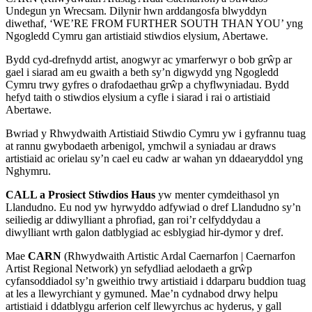
Undegun yn Wrecsam. Dilynir hwn arddangosfa blwyddyn
diwethaf, ‘WE’RE FROM FURTHER SOUTH THAN YOU’ yng
Ngogledd Cymru gan artistiaid stiwdios elysium, Abertawe.
Bydd cyd-drefnydd artist, anogwyr ac ymarferwyr o bob grŵp ar
gael i siarad am eu gwaith a beth sy’n digwydd yng Ngogledd
Cymru trwy gyfres o drafodaethau grŵp a chyflwyniadau. Bydd
hefyd taith o stiwdios elysium a cyfle i siarad i rai o artistiaid
Abertawe.
Bwriad y Rhwydwaith Artistiaid Stiwdio Cymru yw i gyfrannu tuag
at rannu gwybodaeth arbenigol, ymchwil a syniadau ar draws
artistiaid ac orielau sy’n cael eu cadw ar wahan yn ddaearyddol yng
Nghymru.
CALL a Prosiect Stiwdios Haus
yw menter cymdeithasol yn
Llandudno. Eu nod yw hyrwyddo adfywiad o dref Llandudno sy’n
seiliedig ar ddiwylliant a phrofiad, gan roi’r celfyddydau a
diwylliant wrth galon datblygiad ac esblygiad hir-dymor y dref.
Mae
CARN
(Rhwydwaith Artistic Ardal Caernarfon | Caernarfon
Artist Regional Network) yn sefydliad aelodaeth a grŵp
cyfansoddiadol sy’n gweithio trwy artistiaid i ddarparu buddion tuag
at les a llewyrchiant y gymuned. Mae’n cydnabod drwy helpu
artistiaid i ddatblygu arferion celf llewyrchus ac hyderus, y gall