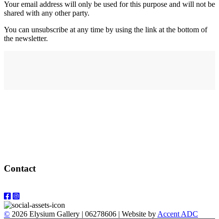
Your email address will only be used for this purpose and will not be
shared with any other party.
You can unsubscribe at any time by using the link at the bottom of
the newsletter.
Address
elysium
12-24 Belle Vue Way
Swansea
SA1 5BY
Contact
Email: info@elysiumgallery.com
©
2026 Elysium Gallery | 06278606 | Website by
Accent ADC