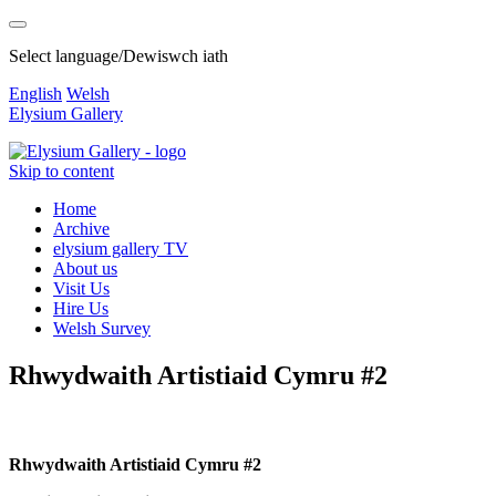
Select language/Dewiswch iath
English
Welsh
Elysium Gallery
Skip to content
Home
Archive
elysium gallery TV
About us
Visit Us
Hire Us
Welsh Survey
Rhwydwaith Artistiaid Cymru #2
Rhwydwaith Artistiaid Cymru #2