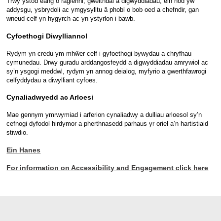
Trwy ystod eang o raglenni, gweithdai a digwyddiadau, ein nod yw
addysgu, ysbrydoli ac ymgysylltu â phobl o bob oed a chefndir, gan
wneud celf yn hygyrch ac yn ystyrlon i bawb.
Cyfoethogi Diwylliannol
Rydym yn credu ym mhŵer celf i gyfoethogi bywydau a chryfhau
cymunedau. Drwy guradu arddangosfeydd a digwyddiadau amrywiol ac
sy’n ysgogi meddwl, rydym yn annog deialog, myfyrio a gwerthfawrogi
celfyddydau a diwylliant cyfoes.
Cynaliadwyedd ac Arloesi
Mae gennym ymrwymiad i arferion cynaliadwy a dulliau arloesol sy’n
cefnogi dyfodol hirdymor a pherthnasedd parhaus yr oriel a’n hartistiaid
stiwdio.
Ein Hanes
For information on Accessibility and Engagement click here