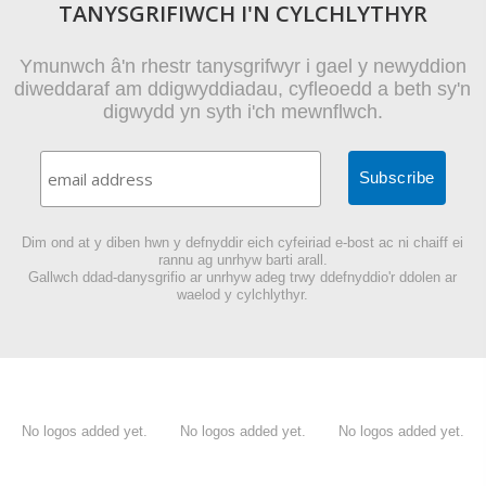
TANYSGRIFIWCH I'N CYLCHLYTHYR
Ymunwch â'n rhestr tanysgrifwyr i gael y newyddion
diweddaraf am ddigwyddiadau, cyfleoedd a beth sy'n
digwydd yn syth i'ch mewnflwch.
Dim ond at y diben hwn y defnyddir eich cyfeiriad e-bost ac ni chaiff ei
rannu ag unrhyw barti arall.
Gallwch ddad-danysgrifio ar unrhyw adeg trwy ddefnyddio'r ddolen ar
waelod y cylchlythyr.
No logos added yet.
No logos added yet.
No logos added yet.