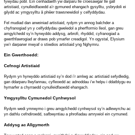
fywydau pobl. Ein cenhadaeth yw darparu lle croesawgar lle gall
artistiaid, cynulleidfaoedd a’r gymuned ehangach gysylltu, ysbrydoli ei
gilydd ac ymgysylltu â phŵer trawsnewidiol y celfyddydau.
Fel mudiad dan arweiniad artistiaid, rydym yn annog balchder a
chyfranogiad yn y celfyddydau gweledol a pherfformio lleol, gan greu
amgylchedd sy’n hyrwyddo addysg, arbrofi, rhyddid, cyfranogiad a
gwerthfawrogiad ar draws pob ymarfer creadigol. Yn ogystal, Elysium
yw’r darparwr mwyaf o stiwdios artistiaid yng Nghymru.
Ein Gwerthoedd:
Cefnogi Artistiaid
Rydym yn hyrwyddo artistiaid sy’n dod i’r amlwg ac artistiaid sefydledig,
gan ddarparu llwyfannau, cyfleoedd ac adnoddau i’w helpu i ddatblygu eu
hymarfer a chyrraedd cynulleidfaoedd ehangach.
Ymgysylltu Cymunedol Cynhwysol
Rydym wedi ymrwymo i greu amgylchedd cynhwysol sy’n adlewyrchu ac
yn dathlu cefndiroedd, safbwyntiau a phrofiadau amrywiol ein cymuned.
Addysg ac Allgymorth