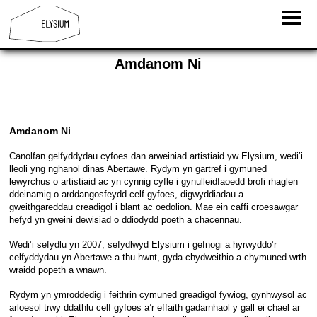
Amdanom Ni
Amdanom Ni
Canolfan gelfyddydau cyfoes dan arweiniad artistiaid yw Elysium, wedi’i
lleoli yng nghanol dinas Abertawe. Rydym yn gartref i gymuned
lewyrchus o artistiaid ac yn cynnig cyfle i gynulleidfaoedd brofi rhaglen
ddeinamig o arddangosfeydd celf gyfoes, digwyddiadau a
gweithgareddau creadigol i blant ac oedolion. Mae ein caffi croesawgar
hefyd yn gweini dewisiad o ddiodydd poeth a chacennau.
Wedi’i sefydlu yn 2007, sefydlwyd Elysium i gefnogi a hyrwyddo’r
celfyddydau yn Abertawe a thu hwnt, gyda chydweithio a chymuned wrth
wraidd popeth a wnawn.
Rydym yn ymroddedig i feithrin cymuned greadigol fywiog, gynhwysol ac
arloesol trwy ddathlu celf gyfoes a’r effaith gadarnhaol y gall ei chael ar