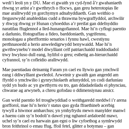
wedi’i leoli yn y DU. Mae ei gwaith yn cyd-fynd â’r gwahaniaeth
rhwng yr artist a’r gwrthrych o ffocws, gan greu heterotopias lle
mae arallrwydd yn gorchymyn adnabyddiaeth. Gan weithio o
fregusrwydd anableddau cudd a thrawma bywgraffyddol, archwilir
y rhwyg rhwng yr Hunan cyhoeddus a’r preifat gan ddefnyddio
naratifau ffuglennol a lled-hunangofiannol. Mae hi’n cyflogi paentio
a darlunio, ffotograffau a fideo, barddoniaeth, ysgrifennu,
monologau a pherfformio senarios i fynnu hawl, cwestiynu
perthnasoedd a herio anweledigrwydd benywaidd. Mae hi’n
gwrthwynebu’r model diwylliant celf patriarchaidd traddodiadol
trwy hwyluso dull eang, hylifol o greu; esthetig an-hierarchaidd
cyfrannol, sy’n cofleidio arallrwydd.
Mae paentiadau deinamig Faram yn cael eu llywio gan ymchwil
eang i ddiwylliant gweledol. Arweinir y gwaith gan angerdd am
ffyrdd o ymchwilio i gynrychiolaeth arlunyddol, yn codi darluniau
sydd yn hudo ac yn gwrthyrru eu tro, gan ddadadeiladu ei phynciau,
chwarae ag arwyneb, a chreu gofodau o ddimensiynau ansicr.
Gan weld paentio fel trosglwyddiad o weithgaredd meddwl i’r arena
gorfforol, mae hi’n herio’r status quo gyda ffraethineb acerbig
tywyll a hiwmor amharchus; yn ymhyfrydu mewn manylder manwl
a haenu cain sy’n bodoli’n dawel yng nghanol ardaloedd mawr,
uchel sy’n cael eu harwain gan egni o liw cyfoethog a symlrwydd
bron feithrinol o emau ffug, ffoil fetel, glitter a botymau – gan