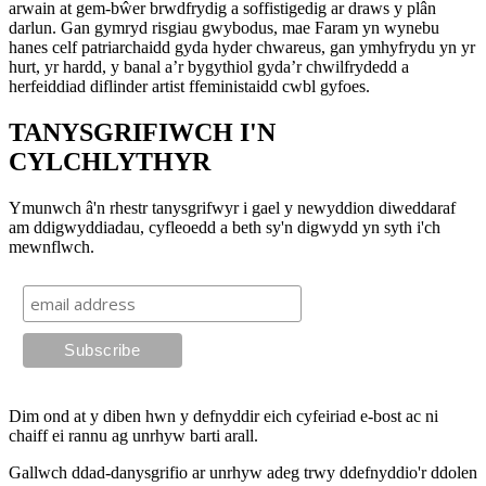
arwain at gem-bŵer brwdfrydig a soffistigedig ar draws y plân
darlun. Gan gymryd risgiau gwybodus, mae Faram yn wynebu
hanes celf patriarchaidd gyda hyder chwareus, gan ymhyfrydu yn yr
hurt, yr hardd, y banal a’r bygythiol gyda’r chwilfrydedd a
herfeiddiad diflinder artist ffeministaidd cwbl gyfoes.
TANYSGRIFIWCH I'N
CYLCHLYTHYR
Ymunwch â'n rhestr tanysgrifwyr i gael y newyddion diweddaraf
am ddigwyddiadau, cyfleoedd a beth sy'n digwydd yn syth i'ch
mewnflwch.
Dim ond at y diben hwn y defnyddir eich cyfeiriad e-bost ac ni
chaiff ei rannu ag unrhyw barti arall.
Gallwch ddad-danysgrifio ar unrhyw adeg trwy ddefnyddio'r ddolen