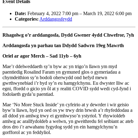
Event Details
Date:
February 4, 2022 7:00 pm
–
March 19, 2022 6:00 pm
Categories:
Arddangosfeydd
Rhagolwg o’r arddangosfa, Dydd Gwener 4ydd Chwefror, 7yh
Arddangosfa yn parhau tan Ddydd Sadwrn 19eg Mawrth
Oriel ar agor Merch – Sad 11yb – 6yh
Mae’r ddelweddaeth sy’n byw ac yn trigo’n llawn ym myd
paentiedig Rosalind Faram yn gymuned glos o gymeriadau a
chymdeithion sy’n bodoli oherwydd ond hefyd mewn
gwrthwynebiad i’r byd sy’n eu hamgylchynu. Eu dwyster lliw ac
egni, ffordd o gicio yn ôl at y realiti COVID sydd wedi cyd-fynd i
fodolaeth gyda’u paentiad.
Mae ‘No More Stuck Inside’ yn cyfeirio at y dewrder i wir geisio
byw’n llawn, hyd yn oed os yw trwy drin brwsh a’r rhyfeddodau a
all ddod yn amlwg trwy ei gymhwyso’n ystyriol. Y rhywioldeb
amlwg ac arallfydoldeb a welwn, yn gweithredu fel seibiant ac ateb
dros dro i’r arwahanu fygydog sydd yn ein hamgylchynu’n
gorfforol ac yn feddyliol.