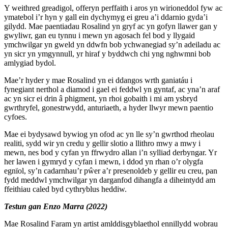
Y weithred greadigol, offeryn perffaith i aros yn wirioneddol fyw ac
ymatebol i’r hyn y gall ein dychymyg ei greu a’i ddarnio gyda’i
gilydd. Mae paentiadau Rosalind yn gryf ac yn gofyn llawer gan y
gwyliwr, gan eu tynnu i mewn yn agosach fel bod y llygaid
ymchwilgar yn gweld yn ddwfn bob ychwanegiad sy’n adeiladu ac
yn sicr yn ymgynnull, yr hiraf y byddwch chi yng nghwmni bob
amlygiad bydol.
Mae’r hyder y mae Rosalind yn ei ddangos wrth ganiatáu i
fynegiant nerthol a diamod i gael ei feddwl yn gyntaf, ac yna’n araf
ac yn sicr ei drin â phigment, yn rhoi gobaith i mi am ysbryd
gwrthryfel, gonestrwydd, anturiaeth, a hyder llwyr mewn paentio
cyfoes.
Mae ei bydysawd bywiog yn ofod ac yn lle sy’n gwrthod rheolau
realiti, sydd wir yn credu y gellir slotio a llithro mwy a mwy i
mewn, nes bod y cyfan yn ffrwydro allan i’n sylliad derbyngar. Yr
her lawen i gymryd y cyfan i mewn, i ddod yn rhan o’r olygfa
egnïol, sy’n cadarnhau’r pŵer a’r presenoldeb y gellir eu creu, pan
fydd meddwl ymchwilgar yn darganfod dihangfa a diheintydd am
ffeithiau caled byd cythryblus heddiw.
Testun gan Enzo Marra (2022)
Mae Rosalind Faram yn artist amlddisgyblaethol ennillydd wobrau