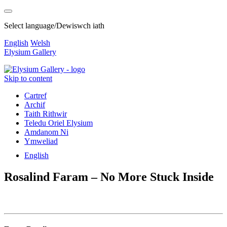
Select language/Dewiswch iath
English
Welsh
Elysium Gallery
Skip to content
Cartref
Archif
Taith Rithwir
Teledu Oriel Elysium
Amdanom Ni
Ymweliad
English
Rosalind Faram – No More Stuck Inside