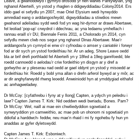
Leave, a gwahoddwyd i gymryd drosodd yr hen warws Pantywylan, yng
nghanol Aberteifi, yn ystod y rhaglen o ddigwyddiadau Colony2014. Ers
iddo gael ei sefydlu yn 2007, mae Oriel Elysium wedi hyrwyddo
amrediad eang o arddangosfeydd, digwyddiadau a stiwdios mewn
gwahanol adeiladau sydd wedi fod yn wag hir-dymor ar draws Abertawe,
fel leoliad ‘pop-up’ crwydrol i ddechrau, ac yna ledaenu ymhellach i
rannau eraill o’r DU, Biennale Fenis 2011, a Cholorado yn 2014, cyn
sefydlu mewn clwb nos segur yng nghanol Dinas Abertawe. Mae’r
arddangosfa yn cymryd ei enw o’r cyfnodau o amser y caniatéir i forwyr
fod ar dir sych yn ystod fordeithiau hir. Ar un adeg, Shore Leave oedd
bla ar brif drefi porthladd fel Aberteifi yn y 18fed a 19eg ganrifoedd, ble
roedd cannoedd o aelodau’r criw fordeithio yn disgyn ar y dref a
gorlwytho ar y pleserau nad oedd ar gael iddynt yn ystod y misoedd ar
fordeithiau hir. Roedd y bobl yma allan o drefn arferol bywyd ar y môr, ac
ar dir anghyfarwydd rhwng leoedd. Arweiniodd hyn at ymddygiad eithafol
ac anrhagweladwy.
Dr McCoy: [cyfathrebu i fyny at y llong] Capten, a ydych yn peledru i
lawr? Capten James T. Kirk: Nid oeddwn wedi bwriadu, Bones. Pam?
Dr McCoy: Wel, naill ai mae ein chwiliedyddion sgowtiaid a
synwyryddion yn camweithio, ac mae pob un ohonom ni sgowtiaid yn
ddiofal a harddwch- feddw, neu mae’n rhaid i mi fy ngohebu fy hun yn
anaddas ar gyfer dyletswydd.
Capten James T. Kirk: Esboniwch.