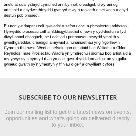
anelu at ddal ysbryd cymuned annibynnol, creadigol, drwy annog
artistiaid a chydweithfeydd i gymryd mwy o reolaeth o seilwaith a chyd-
destun pob prosiect.
Eu nod yw darparu celf gweledol o safon uchel a phrosiectau addysgol;
Hyrwyddo prosesau celf amlddisgyblaethol o fewn y cyd-destun o fyd
diwylliannol ehangach, ac i adeiladu perthnasau newydd ymhlith y
gweithgareddau creadigol amrywiol a hunaniaethau yng Ngorllewin
Cymru a thu hwnt. Wedi ei sefydlu gan artistiaid Lee Williams a Chloe
Reynolds, mae Prosiectau Wladfa yn ymdrechu i sicrhau bod artistiaid a
myfyrwyr sy’n cymryd rhan yn cael gwbl rhyddid creadigol ac yn gallu
gwneud gwaith sy’n ymestyn y ffiniau o gelf a diwylliant cyfoes.
SUBSCRIBE TO OUR NEWSLETTER
Join our mailing list to get the latest news on events,
opportunities and what's going on delivered directly
to your inbox.