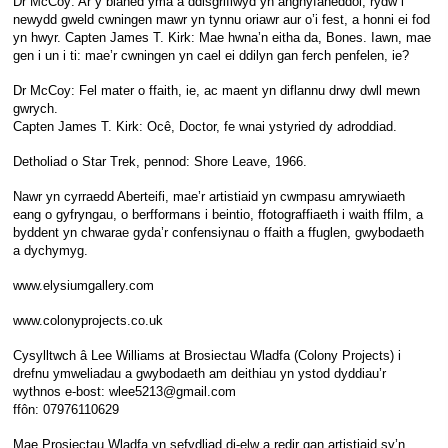
Dr McCoy: Ar y blaned yma a ddisgrifiwyd yn anghyfaneddol, rydw i
newydd gweld cwningen mawr yn tynnu oriawr aur o’i fest, a honni ei fod
yn hwyr. Capten James T. Kirk: Mae hwna’n eitha da, Bones. Iawn, mae
gen i un i ti: mae’r cwningen yn cael ei ddilyn gan ferch penfelen, ie?
Dr McCoy: Fel mater o ffaith, ie, ac maent yn diflannu drwy dwll mewn
gwrych.
Capten James T. Kirk: Ocê, Doctor, fe wnai ystyried dy adroddiad.
Detholiad o Star Trek, pennod: Shore Leave, 1966.
Nawr yn cyrraedd Aberteifi, mae’r artistiaid yn cwmpasu amrywiaeth
eang o gyfryngau, o berfformans i beintio, ffotograffiaeth i waith ffilm, a
byddent yn chwarae gyda’r confensiynau o ffaith a ffuglen, gwybodaeth
a dychymyg.
www.elysiumgallery.com
www.colonyprojects.co.uk
Cysylltwch â Lee Williams at Brosiectau Wladfa (Colony Projects) i
drefnu ymweliadau a gwybodaeth am deithiau yn ystod dyddiau’r
wythnos e-bost: wlee5213@gmail.com
ffôn: 07976110629
Mae Prosiectau Wladfa yn sefydliad di-elw a redir gan artistiaid sy’n