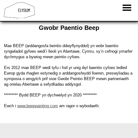
Gwobr Paentio Beep
Mae BEEP (arddangosfa beintio ddwyflynyddol) yn wobr baentio
ryngwladol gyfoes wedi’i lleoli yn Abertawe, Cymru, sy’n cefnogi ymarfer
dychmygus a bywiog mewn peintio cyfoes.
Ers 2012 mae BEEP wedi tyfu i fod yr unig ŵyl baentio cyfoes ledled
Ewrop gyda rhaglen estynedig o arddangosfeydd lloeren, preswyliadau a
symposia o amgylch prif sioe Gwobr Peintio BEEP mewn partneriaeth
ag orielau Abertawe a sefydliadau addysgol.
********* Bydd BEEP yn dychwelyd yn 2020 *********
Ewch i
www.beeppainting.com
am ragor o wybodaeth.