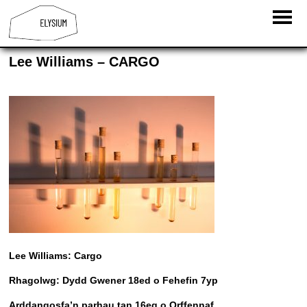
Lee Williams – CARGO
Lee Williams: Cargo
Rhagolwg: Dydd Gwener 18ed o Fehefin 7yp
Arddangosfa’n parhau tan 16eg o Orffennaf