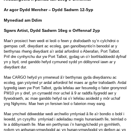
Ar agor Dydd Mercher – Dydd Sadwrn 12-5yp
Mynediad am Ddim
Sgwrs Artist, Dydd Sadwrn 16eg o Orffennaf 2yp
Mae’r prosiect hwn wedi ei leoli o fewn y drafodaeth sy’n cylchdroi o
gwmpas celf, diwydiant ac ecoleg, gan ganolbwyntio’n benodol ar y
berthynas rhwng diwydiant a’r ardal arfordirol o Aberafan, Port Talbot.
Prif dre cynhyrchu dur yw Port Talbot, gydag un o’r borthladdoedd dyfnaf
yn y byd, ond ganddo hefyd cymuned sydd yn ddibynnol iawn ar y
diwydiant dur.
Mae CARGO hefyd yn ymwneud â’r berthynas gyda diwydiannu ac
ecoleg, gan ystyried yr ardal arfordirol fel maes ar gyfer trafodaeth. Ardal
lygredig iawn yw Port Talbot, gyda lefelau aer fesuredig o fater gronynnol
PM10 yn y dref, yn cyrraedd mor uchel â 9 ar raddfa llygredd aer y
llywodraeth, ac mae ganddo hefyd rai o’r lefelau asidedd y môr uchaf
yng Nghymru. Mae hwn yn fersiwn leol o faterion mwy eang.
Mae ymchwil ddiweddar wedi archwilio ymlyniad â lle a’r bondio o bobl i
leoedd, yn cysylltu ymlyniad i adeiladau megis hunaniaeth lle, teimlad o
le a ddibyniaeth lle. Mae ein perthynas i’n hamgylchedd yn gymhleth,
rydym yn anhunan-ymwybodol ac yn hunan-ymwybodol yn derbyn ac yn