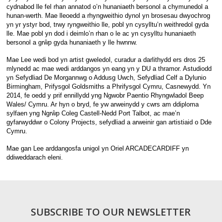
cydnabod lle fel rhan annatod o’n hunaniaeth bersonol a chymunedol a
hunan-werth. Mae lleoedd a rhyngweithio dynol yn brosesau dwyochrog
yn yr ystyr bod, trwy ryngweithio lle, pobl yn cysylltu’n weithredol gyda
lle. Mae pobl yn dod i deimlo’n rhan o le ac yn cysylltu hunaniaeth
bersonol a grŵp gyda hunaniaeth y lle hwnnw.
Mae Lee wedi bod yn artist gweledol, curadur a darlithydd ers dros 25
mlynedd ac mae wedi arddangos yn eang yn y DU a thramor. Astudiodd
yn Sefydliad De Morgannwg o Addusg Uwch, Sefydliad Celf a Dylunio
Birmingham, Prifysgol Goldsmiths a Phrifysgol Cymru, Casnewydd. Yn
2014, fe oedd y prif ennillydd yng Ngwobr Paentio Rhyngwladol Beep
Wales/ Cymru. Ar hyn o bryd, fe yw arweinydd y cwrs am ddiploma
sylfaen yng Ngrŵp Coleg Castell-Nedd Port Talbot, ac mae’n
gyfarwyddwr o Colony Projects, sefydliad a arweinir gan artistiaid o Dde
Cymru.
Mae gan Lee arddangosfa unigol yn Oriel ARCADECARDIFF yn
ddiweddarach eleni.
SUBSCRIBE TO OUR NEWSLETTER