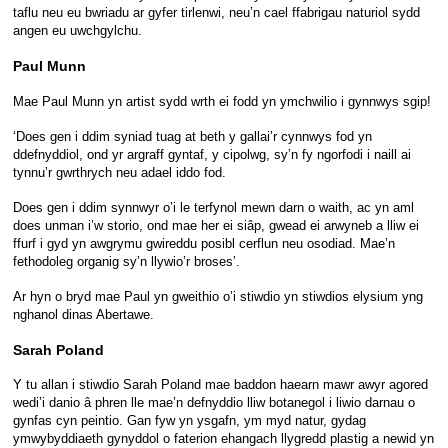
taflu neu eu bwriadu ar gyfer tirlenwi, neu’n cael ffabrigau naturiol sydd
angen eu uwchgylchu.
Paul Munn
Mae Paul Munn yn artist sydd wrth ei fodd yn ymchwilio i gynnwys sgip!
‘Does gen i ddim syniad tuag at beth y gallai’r cynnwys fod yn
ddefnyddiol, ond yr argraff gyntaf, y cipolwg, sy’n fy ngorfodi i naill ai
tynnu’r gwrthrych neu adael iddo fod.
Does gen i ddim synnwyr o’i le terfynol mewn darn o waith, ac yn aml
does unman i’w storio, ond mae her ei siâp, gwead ei arwyneb a lliw ei
ffurf i gyd yn awgrymu gwireddu posibl cerflun neu osodiad. Mae’n
fethodoleg organig sy’n llywio’r broses’.
Ar hyn o bryd mae Paul yn gweithio o’i stiwdio yn stiwdios elysium yng
nghanol dinas Abertawe.
Sarah Poland
Y tu allan i stiwdio Sarah Poland mae baddon haearn mawr awyr agored
wedi’i danio â phren lle mae’n defnyddio lliw botanegol i liwio darnau o
gynfas cyn peintio. Gan fyw yn ysgafn, ym myd natur, gydag
ymwybyddiaeth gynyddol o faterion ehangach llygredd plastig a newid yn