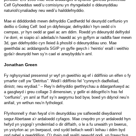
Celf Gyhoeddus wedi’u comisiynu yn rhyngwladol o ddeunyddiau
naturiol/cynaliadwy neu wedi’u hailddefnyddio.
Mae ei ddiddordeb mewn defnyddio Cardfwrdd fel deunydd cerflunio yn
deillio o Goleg Celf: bod yn ddyfeisgar, defnyddio’r hyn oedd o’n
cwmpas, yr hyn oedd ar gael ac am ddim. Roedd yn ddeunydd delfrydol
i’w dorri, ei siapio a’i adeiladu’n hawdd ac yn gyflym ar raddfa fawr mewn
3d, gan ddefnyddio cyn lleied â phosibl o ddeunyddiau uno. Mae
gweithdai ac arddangosfa SGIP yn gyfle gwych i ‘heintio’ eraill i weithio
gyda’r deunydd hwn sy’n cael ei anwybyddu’n aml.
Jonathan Green
Fy nghysyniad presennol yr wyf yn gweithio ag ef i ddiffinio un elfen o fy
ymarfer celf yw “Detritus”. Wedi’i ddiffinio fel “cynnyrch dadfeiliad,
dinistr, neu erydiad.” – Rwy’n defnyddio gwrthrychau a ddarganfuwyd ac
a gasglwyd i greu collage 3 dimensiwn, y gellir ei ddisgrifio’n fras fel
“cerflunio”, yn aml ar ffurf sy’n awgrymu bod byw, boed yn ddynol neu’n
anifail, yn wrthun neu’n fytholegol.
Ffynhonnell y rhan fwyaf o’m deunyddiau yw safleoedd diwydiannol
segur Abertawe a’r ardaloedd cyfagos. Mae crwydro yn yr ardaloedd hyn
hefyd yn ysgogi’r ymdeimlad o dir diffaith, o le a fu unwaith yn bwerus,
yn ystyrlon ac yn bwrpasol, ond sydd bellach wedi’i leihau i ddim byd
ond rwbel a gweddillion. O’r rhain gall realiti newydd godi, yn frawychus