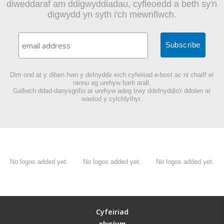
diweddaraf am ddigwyddiadau, cyfleoedd a beth sy'n
digwydd yn syth i'ch mewnflwch.
Dim ond at y diben hwn y defnyddir eich cyfeiriad e-bost ac ni chaiff ei
rannu ag unrhyw barti arall.
Gallwch ddad-danysgrifio ar unrhyw adeg trwy ddefnyddio'r ddolen ar
waelod y cylchlythyr.
No logos added yet.
No logos added yet.
No logos added yet.
Cyfeiriad
elysium