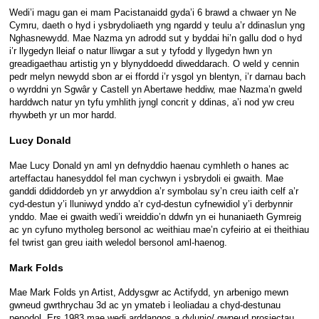
Wedi’i magu gan ei mam Pacistanaidd gyda’i 6 brawd a chwaer yn Ne
Cymru, daeth o hyd i ysbrydoliaeth yng ngardd y teulu a’r ddinaslun yng
Nghasnewydd. Mae Nazma yn adrodd sut y byddai hi’n gallu dod o hyd
i’r llygedyn lleiaf o natur lliwgar a sut y tyfodd y llygedyn hwn yn
greadigaethau artistig yn y blynyddoedd diweddarach. O weld y cennin
pedr melyn newydd sbon ar ei ffordd i’r ysgol yn blentyn, i’r darnau bach
o wyrddni yn Sgwâr y Castell yn Abertawe heddiw, mae Nazma’n gweld
harddwch natur yn tyfu ymhlith jyngl concrit y ddinas, a’i nod yw creu
rhywbeth yr un mor hardd.
Lucy Donald
Mae Lucy Donald yn aml yn defnyddio haenau cymhleth o hanes ac
arteffactau hanesyddol fel man cychwyn i ysbrydoli ei gwaith. Mae
ganddi ddiddordeb yn yr arwyddion a’r symbolau sy’n creu iaith celf a’r
cyd-destun y’i lluniwyd ynddo a’r cyd-destun cyfnewidiol y’i derbynnir
ynddo. Mae ei gwaith wedi’i wreiddio’n ddwfn yn ei hunaniaeth Gymreig
ac yn cyfuno mytholeg bersonol ac weithiau mae’n cyfeirio at ei theithiau
fel twrist gan greu iaith weledol bersonol aml-haenog.
Mark Folds
Mae Mark Folds yn Artist, Addysgwr ac Actifydd, yn arbenigo mewn
gwneud gwrthrychau 3d ac yn ymateb i leoliadau a chyd-destunau
penodol. Ers 1983 mae wedi arddangos a dylunio/ gwneud prosiectau