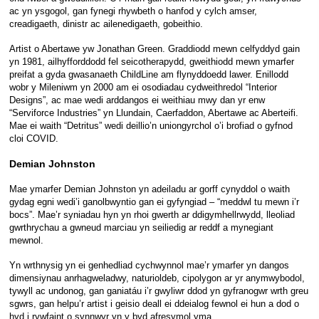
ac yn ysgogol, gan fynegi rhywbeth o hanfod y cylch amser,
creadigaeth, dinistr ac ailenedigaeth, gobeithio.
Artist o Abertawe yw Jonathan Green. Graddiodd mewn celfyddyd gain
yn 1981, ailhyfforddodd fel seicotherapydd, gweithiodd mewn ymarfer
preifat a gyda gwasanaeth ChildLine am flynyddoedd lawer. Enillodd
wobr y Mileniwm yn 2000 am ei osodiadau cydweithredol “Interior
Designs”, ac mae wedi arddangos ei weithiau mwy dan yr enw
“Serviforce Industries” yn Llundain, Caerfaddon, Abertawe ac Aberteifi.
Mae ei waith “Detritus” wedi deillio’n uniongyrchol o’i brofiad o gyfnod
cloi COVID.
Demian Johnston
Mae ymarfer Demian Johnston yn adeiladu ar gorff cynyddol o waith
gydag egni wedi’i ganolbwyntio gan ei gyfyngiad – “meddwl tu mewn i’r
bocs”. Mae’r syniadau hyn yn rhoi gwerth ar ddigymhellrwydd, lleoliad
gwrthrychau a gwneud marciau yn seiliedig ar reddf a mynegiant
mewnol.
Yn wrthnysig yn ei genhedliad cychwynnol mae’r ymarfer yn dangos
dimensiynau anrhagweladwy, naturioldeb, cipolygon ar yr anymwybodol,
tywyll ac undonog, gan ganiatáu i’r gwyliwr ddod yn gyfranogwr wrth greu
sgwrs, gan helpu’r artist i geisio deall ei ddeialog fewnol ei hun a dod o
hyd i rywfaint o synnwyr yn y byd afresymol yma.