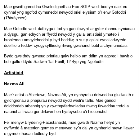
Mae gweithgareddau Gweledigaethau Eco SGIP wedi bod yn cael eu
cynnal yng ngofod cymunedol newydd oriel elysium o’r enw Gofodtri
(
Thirdspace
).
Mae Gofodtri wedi datblygu i fod yn ganolbwynt ar gyfer rhannu syniadau
a dysgu, gan edrych ar ffyrdd newydd y gallai artistiaid ymateb i
broblemau amgylcheddol y byd heddiw, a sut y gallai cynaliadwyedd
ddeillio o feddwl cydgysylltiedig rhwng gwahanol bobl a chymunedau.
Bydd gweithdy gwneud printiau galw heibio am ddim yn agored i bawb o
bob gallu ddydd Sadwrn 1af Ebrill, 12-4yp yng Ngofodtri.
Artistiaid
Nazma Ali
Mae’r artist o Abertawe, Nazma Ali, yn cynhyrchu delweddau gludwaith o
gylchgronau a phapurau newydd sydd wedi’u taflu. Mae ganddi
ddiddordeb arbennig yn y gwrthgyferbyniadau rhwng tirweddau trefol a
naturiol a lliwiau gor-dirlawn hen hysbysebu o’i hieuenctid.
Fel menyw Brydeinig-Pacistanaidd, mae gwaith Nazma hefyd yn
cyffwrdd â materion gormes menywod sy’n dal yn gynhenid mewn llawer
o gymdeithasau ledled y byd.