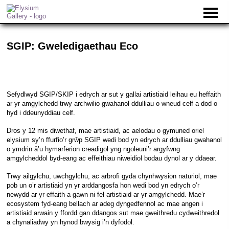
SGIP: Gweledigaethau Eco
Sefydlwyd SGIP/SKIP i edrych ar sut y gallai artistiaid leihau eu heffaith
ar yr amgylchedd trwy archwilio gwahanol ddulliau o wneud celf a dod o
hyd i ddeunyddiau celf.
Dros y 12 mis diwethaf, mae artistiaid, ac aelodau o gymuned oriel
elysium sy’n ffurfio’r grŵp SGIP wedi bod yn edrych ar ddulliau gwahanol
o ymdrin â’u hymarferion creadigol yng ngoleuni’r argyfwng
amgylcheddol byd-eang ac effeithiau niweidiol bodau dynol ar y ddaear.
Trwy ailgylchu, uwchgylchu, ac arbrofi gyda chynhwysion naturiol, mae
pob un o’r artistiaid yn yr arddangosfa hon wedi bod yn edrych o’r
newydd ar yr effaith a gawn ni fel artistiaid ar yr amgylchedd. Mae’r
ecosystem fyd-eang bellach ar adeg dyngedfennol ac mae angen i
artistiaid arwain y ffordd gan ddangos sut mae gweithredu cydweithredol
a chynaliadwy yn hynod bwysig i’n dyfodol.