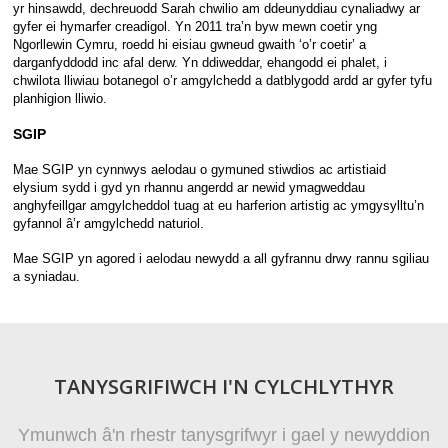
yr hinsawdd, dechreuodd Sarah chwilio am ddeunyddiau cynaliadwy ar
gyfer ei hymarfer creadigol. Yn 2011 tra’n byw mewn coetir yng
Ngorllewin Cymru, roedd hi eisiau gwneud gwaith ‘o’r coetir’ a
darganfyddodd inc afal derw. Yn ddiweddar, ehangodd ei phalet, i
chwilota lliwiau botanegol o’r amgylchedd a datblygodd ardd ar gyfer tyfu
planhigion lliwio.
SGIP
Mae SGIP yn cynnwys aelodau o gymuned stiwdios ac artistiaid
elysium sydd i gyd yn rhannu angerdd ar newid ymagweddau
anghyfeillgar amgylcheddol tuag at eu harferion artistig ac ymgysylltu’n
gyfannol â’r amgylchedd naturiol.
Mae SGIP yn agored i aelodau newydd a all gyfrannu drwy rannu sgiliau
a syniadau.
TANYSGRIFIWCH I'N CYLCHLYTHYR
Ymunwch â'n rhestr tanysgrifwyr i gael y newyddion