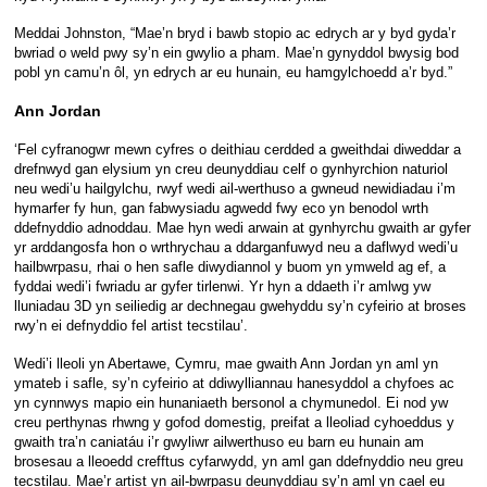
Meddai Johnston, “Mae’n bryd i bawb stopio ac edrych ar y byd gyda’r
bwriad o weld pwy sy’n ein gwylio a pham. Mae’n gynyddol bwysig bod
pobl yn camu’n ôl, yn edrych ar eu hunain, eu hamgylchoedd a’r byd.”
Ann Jordan
‘Fel cyfranogwr mewn cyfres o deithiau cerdded a gweithdai diweddar a
drefnwyd gan elysium yn creu deunyddiau celf o gynhyrchion naturiol
neu wedi’u hailgylchu, rwyf wedi ail-werthuso a gwneud newidiadau i’m
hymarfer fy hun, gan fabwysiadu agwedd fwy eco yn benodol wrth
ddefnyddio adnoddau. Mae hyn wedi arwain at gynhyrchu gwaith ar gyfer
yr arddangosfa hon o wrthrychau a ddarganfuwyd neu a daflwyd wedi’u
hailbwrpasu, rhai o hen safle diwydiannol y buom yn ymweld ag ef, a
fyddai wedi’i fwriadu ar gyfer tirlenwi. Yr hyn a ddaeth i’r amlwg yw
lluniadau 3D yn seiliedig ar dechnegau gwehyddu sy’n cyfeirio at broses
rwy’n ei defnyddio fel artist tecstilau’.
Wedi’i lleoli yn Abertawe, Cymru, mae gwaith Ann Jordan yn aml yn
ymateb i safle, sy’n cyfeirio at ddiwylliannau hanesyddol a chyfoes ac
yn cynnwys mapio ein hunaniaeth bersonol a chymunedol. Ei nod yw
creu perthynas rhwng y gofod domestig, preifat a lleoliad cyhoeddus y
gwaith tra’n caniatáu i’r gwyliwr ailwerthuso eu barn eu hunain am
brosesau a lleoedd crefftus cyfarwydd, yn aml gan ddefnyddio neu greu
tecstilau. Mae’r artist yn ail-bwrpasu deunyddiau sy’n aml yn cael eu