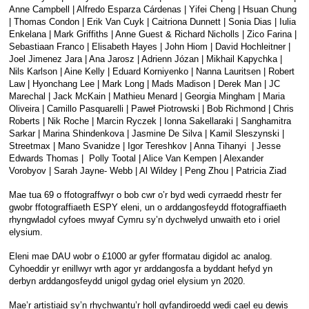
Anne Campbell | Alfredo Esparza Cárdenas | Yifei Cheng | Hsuan Chung
| Thomas Condon | Erik Van Cuyk | Caitriona Dunnett | Sonia Dias | Iulia
Enkelana | Mark Griffiths | Anne Guest & Richard Nicholls | Zico Farina |
Sebastiaan Franco | Elisabeth Hayes | John Hiom | David Hochleitner |
Joel Jimenez Jara | Ana Jarosz | Adrienn Józan | Mikhail Kapychka |
Nils Karlson | Aine Kelly | Eduard Korniyenko | Nanna Lauritsen | Robert
Law | Hyonchang Lee | Mark Long | Mads Madison | Derek Man | JC
Marechal | Jack McKain | Mathieu Menard | Georgia Mingham | Maria
Oliveira | Camillo Pasquarelli | Paweł Piotrowski | Bob Richmond | Chris
Roberts | Nik Roche | Marcin Ryczek | Ionna Sakellaraki | Sanghamitra
Sarkar | Marina Shindenkova | Jasmine De Silva | Kamil Sleszynski |
Streetmax | Mano Svanidze | Igor Tereshkov | Anna Tihanyi | Jesse
Edwards Thomas | Polly Tootal | Alice Van Kempen | Alexander
Vorobyov | Sarah Jayne- Webb | Al Wildey | Peng Zhou | Patricia Ziad
Mae tua 69 o ffotograffwyr o bob cwr o’r byd wedi cyrraedd rhestr fer
gwobr ffotograffiaeth ESPY eleni, un o arddangosfeydd ffotograffiaeth
rhyngwladol cyfoes mwyaf Cymru sy’n dychwelyd unwaith eto i oriel
elysium.
Eleni mae DAU wobr o £1000 ar gyfer fformatau digidol ac analog.
Cyhoeddir yr enillwyr wrth agor yr arddangosfa a byddant hefyd yn
derbyn arddangosfeydd unigol gydag oriel elysium yn 2020.
Mae’r artistiaid sy’n rhychwantu’r holl gyfandiroedd wedi cael eu dewis