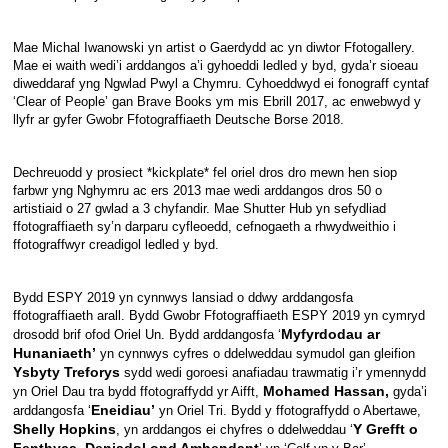
Mae Michal Iwanowski yn artist o Gaerdydd ac yn diwtor Ffotogallery.
Mae ei waith wedi’i arddangos a’i gyhoeddi ledled y byd, gyda’r sioeau
diweddaraf yng Ngwlad Pwyl a Chymru. Cyhoeddwyd ei fonograff cyntaf
‘Clear of People’ gan Brave Books ym mis Ebrill 2017, ac enwebwyd y
llyfr ar gyfer Gwobr Ffotograffiaeth Deutsche Borse 2018.
Dechreuodd y prosiect *kickplate* fel oriel dros dro mewn hen siop
farbwr yng Nghymru ac ers 2013 mae wedi arddangos dros 50 o
artistiaid o 27 gwlad a 3 chyfandir. Mae Shutter Hub yn sefydliad
ffotograffiaeth sy’n darparu cyfleoedd, cefnogaeth a rhwydweithio i
ffotograffwyr creadigol ledled y byd.
Bydd ESPY 2019 yn cynnwys lansiad o ddwy arddangosfa
ffotograffiaeth arall. Bydd Gwobr Ffotograffiaeth ESPY 2019 yn cymryd
Myfyrdodau ar
drosodd brif ofod Oriel Un. Bydd arddangosfa ‘
Hunaniaeth’
yn cynnwys cyfres o ddelweddau symudol gan gleifion
Ysbyty Treforys
sydd wedi goroesi anafiadau trawmatig i’r ymennydd
Mohamed Hassan,
yn Oriel Dau tra bydd ffotograffydd yr Aifft,
gyda’i
Eneidiau’
arddangosfa ‘
yn Oriel Tri. Bydd y ffotograffydd o Abertawe,
Shelly Hopkins
Y Grefft o
, yn arddangos ei chyfres o ddelweddau ‘
Fenthyca, Deniadol ond Amhendant