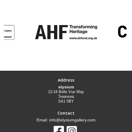
Address
elysium
12-24 Belle Vue Way
Swansea
SA1 5BY
Contact
Email: info@elysiumgallery.com