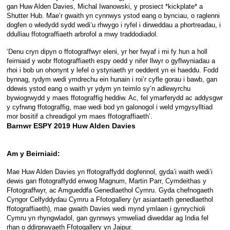
gan Huw Alden Davies, Michal Iwanowski, y prosiect *kickplate* a
Shutter Hub. Mae’r gwaith yn cynnwys ystod eang o bynciau, o raglenni
dogfen o wledydd sydd wedi’u rhwygo i ryfel i dirweddau a phortreadau, i
ddulliau ffotograffiaeth arbrofol a mwy traddodiadol.
‘Denu cryn dipyn o ffotograffwyr eleni, yr her fwyaf i mi fy hun a holl
feirniaid y wobr ffotograffiaeth espy oedd y nifer llwyr o gyflwyniadau a
rhoi i bob un ohonynt y lefel o ystyriaeth yr oeddent yn ei haeddu. Fodd
bynnag, rydym wedi ymdrechu ein hunain i roi’r cyfle gorau i bawb, gan
ddewis ystod eang o waith yr ydym yn teimlo sy’n adlewyrchu
bywiogrwydd y maes ffotograffig heddiw. Ac, fel ymarferydd ac addysgwr
y cyfrwng ffotograffig, mae wedi bod yn galonogol i weld ymgysylltiad
mor bositif a chreadigol ym maes ffotograffiaeth’.
Barnwr ESPY 2019 Huw Alden Davies
Am y Beirniaid:
Mae Huw Alden Davies yn ffotograffydd dogfennol, gyda’i waith wedi’i
dewis gan ffotograffydd enwog Magnum, Martin Parr, Cymdeithas y
Ffotograffwyr, ac Amgueddfa Genedlaethol Cymru. Gyda chefnogaeth
Cyngor Celfyddydau Cymru a Ffotogallery (yr asiantaeth genedlaethol
ffotograffiaeth), mae gwaith Davies wedi mynd ymlaen i gynrychioli
Cymru yn rhyngwladol, gan gynnwys ymweliad diweddar ag India fel
rhan o ddirprwyaeth Ffotogallery yn Jaipur.