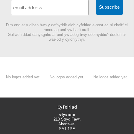
Dim ond at y diben hwn y defnyddir eich cyfeiriad e-bost ac ni chaiff ei
rannu ag unrhyw barti arall.
Gallwch ddad-danysgrifio ar unrhyw adeg trwy ddefnyddio'r ddolen ar
waelod y cylchlythyr.
No logos added yet.
No logos added yet.
No logos added yet.
Cyfeiriad
elysium
210 Stryd Fawr,
Abertawe,
SA1 1PE