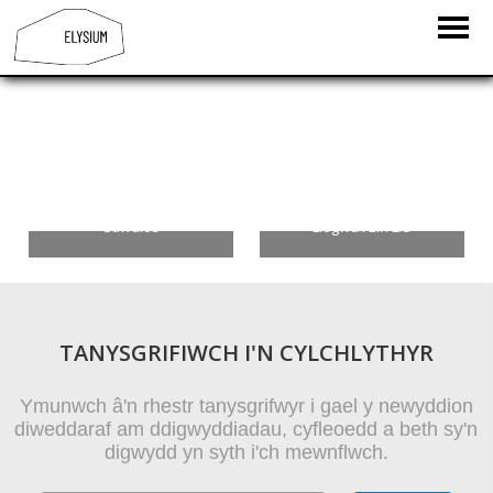
Beth sydd ymlaen
Gweithdai ac Addysg
Stiwdios
Llogwch Ein Lle
TANYSGRIFIWCH I'N CYLCHLYTHYR
Ymunwch â'n rhestr tanysgrifwyr i gael y newyddion
diweddaraf am ddigwyddiadau, cyfleoedd a beth sy'n
digwydd yn syth i'ch mewnflwch.