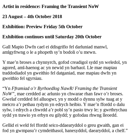
Artist in residence: Framing the Transient NoW
23 August – 4th October 2018
Exhibition: Preview Friday 5th October
Exhibition continues until Saturday 20th October
Gall Mapio Dwfn cael ei ddisgrifio fel darluniad manwl,
amlgyfrwng o le a phopeth sy’n bodoli o’u mewn.
Y mae’n broses a chynnyrch, gofod creadigol sydd yn weledol, yn
agored, aml-haenog ac yn newid yn barhaol. Lle mae mapiau
traddodiadol yn gweithio fel datganiad, mae mapiau dwfn yn
gweithio fel sgyrsiau.
“Yn
Fframiad o’r Byrhoedlog NawR/ Framing the Transient
NoW”,
mae cerdded ac arlunio yn chwarae rhan fawr o’r broses.
Gwelaf cerdded fel alluogwr, yn y modd o dynnu sylw tuag at y
meicro a’r pethau rydym yn edrych heibio. Y mae’n ffordd o dalu
sylw, i edrych a chwrdd a’r pobl sy’n pasio trwy le; y gwrthrychau
sydd yn trawio yn erbyn eu gilydd; y gofodau rhwng lleoedd.
Gellid ei weld fel ffordd seico-ddaearyddol o greu gwaith, gan ei
fod yn gwmpasu’r cymdeithasol, hanesyddol, daearyddol, a chelf.”