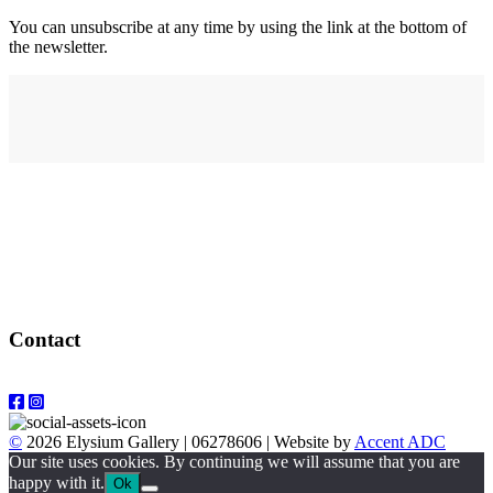
You can unsubscribe at any time by using the link at the bottom of
the newsletter.
Address
elysium
12-24 Belle Vue Way
Swansea
SA1 5BY
Contact
Email: info@elysiumgallery.com
©
2026 Elysium Gallery | 06278606 | Website by
Accent ADC
Our site uses cookies. By continuing we will assume that you are
happy with it.
Ok