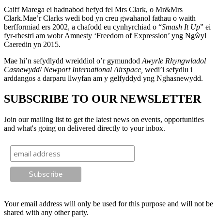
Caiff Marega ei hadnabod hefyd fel Mrs Clark, o Mr&Mrs
Clark.Mae’r Clarks wedi bod yn creu gwahanol fathau o waith
berfformiad ers 2002, a chafodd eu cynhyrchiad o “
Smash It Up
” ei
fyr-rhestri am wobr Amnesty ‘Freedom of Expression’ yng Ngŵyl
Caeredin yn 2015.
Mae hi’n sefydlydd wreiddiol o’r gymundod
Awyrle Rhyngwladol
Casnewydd
/
Newport International Airspace,
wedi’i sefydlu i
arddangos a darparu llwyfan am y gelfyddyd yng Nghasnewydd.
SUBSCRIBE TO OUR NEWSLETTER
Join our mailing list to get the latest news on events, opportunities
and what's going on delivered directly to your inbox.
Your email address will only be used for this purpose and will not be
shared with any other party.