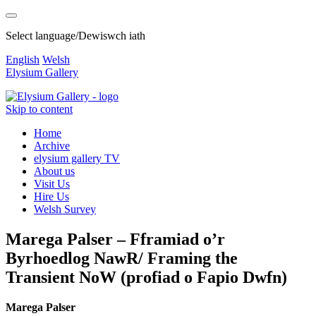
Select language/Dewiswch iath
English
Welsh
Elysium Gallery
Skip to content
Home
Archive
elysium gallery TV
About us
Visit Us
Hire Us
Welsh Survey
Marega Palser – Fframiad o’r
Byrhoedlog NawR/ Framing the
Transient NoW (profiad o Fapio Dwfn)
Marega Palser