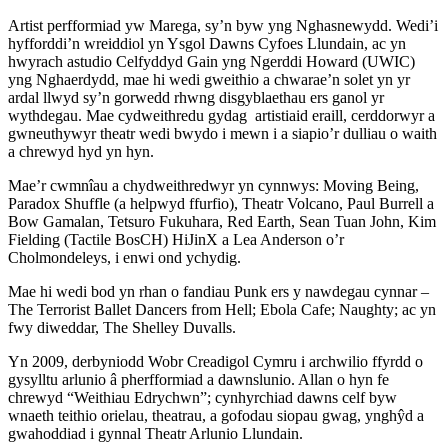
Artist perfformiad yw Marega, sy’n byw yng Nghasnewydd. Wedi’i
hyfforddi’n wreiddiol yn Ysgol Dawns Cyfoes Llundain, ac yn
hwyrach astudio Celfyddyd Gain yng Ngerddi Howard (UWIC)
yng Nghaerdydd, mae hi wedi gweithio a chwarae’n solet yn yr
ardal llwyd sy’n gorwedd rhwng disgyblaethau ers ganol yr
wythdegau. Mae cydweithredu gydag artistiaid eraill, cerddorwyr a
gwneuthywyr theatr wedi bwydo i mewn i a siapio’r dulliau o waith
a chrewyd hyd yn hyn.
Mae’r cwmnîau a chydweithredwyr yn cynnwys: Moving Being,
Paradox Shuffle (a helpwyd ffurfio), Theatr Volcano, Paul Burrell a
Bow Gamalan, Tetsuro Fukuhara, Red Earth, Sean Tuan John, Kim
Fielding (Tactile BosCH) HiJinX a Lea Anderson o’r
Cholmondeleys, i enwi ond ychydig.
Mae hi wedi bod yn rhan o fandiau Punk ers y nawdegau cynnar –
The Terrorist Ballet Dancers from Hell; Ebola Cafe; Naughty; ac yn
fwy diweddar, The Shelley Duvalls.
Yn 2009, derbyniodd Wobr Creadigol Cymru i archwilio ffyrdd o
gysylltu arlunio â pherfformiad a dawnslunio. Allan o hyn fe
chrewyd “Weithiau Edrychwn”; cynhyrchiad dawns celf byw
wnaeth teithio orielau, theatrau, a gofodau siopau gwag, ynghŷd a
gwahoddiad i gynnal Theatr Arlunio Llundain.