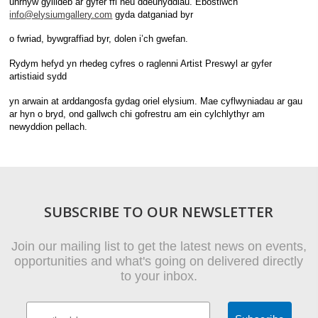
unrhyw gyllideb ar gyfer ffi neu ddeunyddiau. Ebostiwch
info@elysiumgallery.com
gyda datganiad byr
o fwriad, bywgraffiad byr, dolen i’ch gwefan.
Rydym hefyd yn rhedeg cyfres o raglenni Artist Preswyl ar gyfer
artistiaid sydd
yn arwain at arddangosfa gydag oriel elysium. Mae cyflwyniadau ar gau
ar hyn o bryd, ond gallwch chi gofrestru am ein cylchlythyr am
newyddion pellach.
SUBSCRIBE TO OUR NEWSLETTER
Join our mailing list to get the latest news on events,
opportunities and what's going on delivered directly
to your inbox.