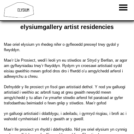
elysiumgallery artist residencies
Mae oriel elysium yn rhedeg nifer o gyfleoedd preswyl trwy gydol y
flwyddyn.
Mae’r Lle Prosiect, wedi’i leoli yn eu stiwdios ar Stryd y Berllan, ar agor
am gyflwyniadau trwy’r flwyddyn. Rydym yn croesawi artistiaid sydd
eisiau gweithio mewn gofod dros dro i ffwrdd o’u amgylchedd arferol i
adlewyrchu a chreu.
Defnyddir y lle prosiect yn fisol gan artistiaid dethol. Y nod yw galluogi
artistiaid i weithio ac arbrofi tuag at greu gwaith newydd mewn
amgylchedd y tu allan i’w ymarfer stiwdio arferol fel paratoad ar gyfer
trafodaethau beirniadol o fewn grŵp y stiwdios. Mae’r gofod
yn galluogi artistiaid i ddatblygu, i adeiladu, i gymryd risgiau, i brofi ac i
wahodd cymheiriaid i weld y gwaith ar y gweill.
Mae’r lle prosiect yn rhydd i ddefnyddio. Nid yw oriel elysium yn cynnig