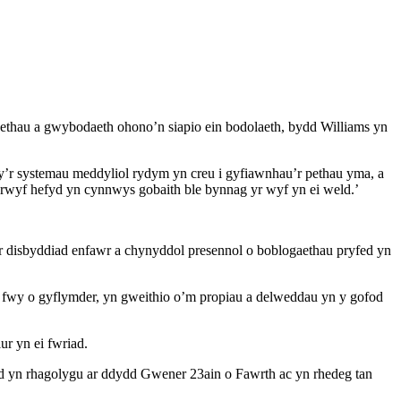
aethau a gwybodaeth ohono’n siapio ein bodolaeth, bydd Williams yn
hrwy’r systemau meddyliol rydym yn creu i gyfiawnhau’r pethau yma, a
rwyf hefyd yn cynnwys gobaith ble bynnag yr wyf yn ei weld.’
’r disbyddiad enfawr a chynyddol presennol o boblogaethau pryfed yn
ar fwy o gyflymder, yn gweithio o’m propiau a delweddau yn y gofod
ur yn ei fwriad.
 fydd yn rhagolygu ar ddydd Gwener 23ain o Fawrth ac yn rhedeg tan