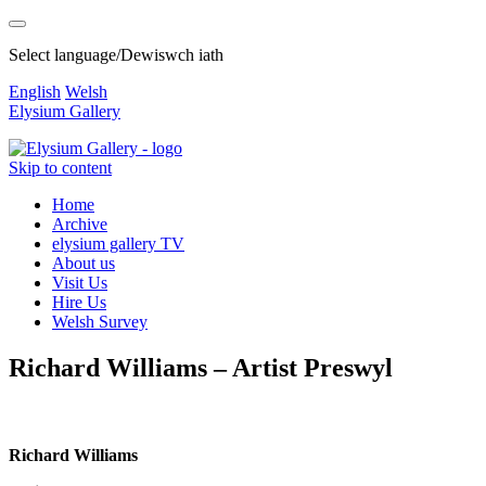
Select language/Dewiswch iath
English
Welsh
Elysium Gallery
Skip to content
Home
Archive
elysium gallery TV
About us
Visit Us
Hire Us
Welsh Survey
Richard Williams – Artist Preswyl
Richard Williams