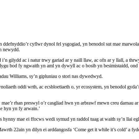
an ddefnyddio’r cyflwr dynol fel ysgogiad, yn benodol sut mae marwol
th newydd.
 gilydd ac i natur trwy gariad ar y naill llaw, ac ofn ar y llall, a t
gu bod fy ngwaith yn aml yn dywyll ac o bosib yn besimistaidd, ond 
adau Williams, sy’n gipluniau o stori nas dywedwyd.
noliaeth oddi wrth, ac ecsbloetiaeth o, yr ecosystem, yn benodol gyda
lly mae’r rhan preswyl o’r casgliad hwn yn arbrawf mewn creu darnau 
e hyn yn fy arwain.’
hynny mae ei ffocws wedi symud yn raddol tuag at waith sy’n llai egl
– Mawrth 22ain yn dilyn ei arddangosfa ‘Come get it while it’s cold’ a