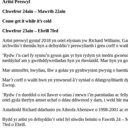
Artist Preswyl
Chwefror 24ain – Mawrth 22ain
Come get it while it’s cold
Chwefror 23ain – Ebrill 7fed
Artist preswyl gyntaf 2018 yn oriel elysium yw Richard Williams. G
archwilio’r themâu hyn a defnyddio’r preswyliaeth i greu corff o wai
‘Rydw i’n cael fy synnu’n gyson gan yr hyn rydym yn medru gwneud i’n
meddyliaf am y gwrthddywediadau hyn yn rheolaidd. Mae hyn yn goly
Mae atmosffer, hwyliau, lliw a golau yn gynhwysion pwysig o baenti
Mae’r corff o waith hwn yn ymwneud â’r syniad o ddatgysylltiaeth dy
Ewrop.
‘Rydw i’n dueddol o roi llawer o oriau i mewn i’m paentiadau ac fe
oriel gyda therfyn amser uchaf o ddau ddiwrnod y darn, i weld ble ma
Astudiodd Richard ddarlunio yn Athrofa Abertawe o 1998-2001 ac ers 
Bydd yr artist yn defnyddio’r oriel fel stiwdio beintio o Fawrth 24 
7fed o Ebrill.