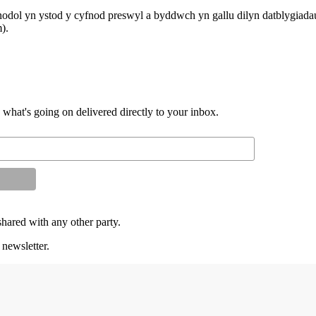
dol yn ystod y cyfnod preswyl a byddwch yn gallu dilyn datblygiadau g
).
d what's going on delivered directly to your inbox.
shared with any other party.
 newsletter.