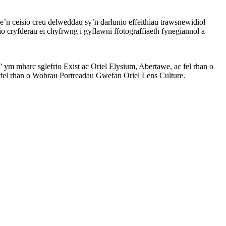
ae’n ceisio creu delweddau sy’n darlunio effeithiau trawsnewidiol
 cryfderau ei chyfrwng i gyflawni ffotograffiaeth fynegiannol a
 mharc sglefrio Exist ac Oriel Elysium, Abertawe, ac fel rhan o
fel rhan o Wobrau Portreadau Gwefan Oriel Lens Culture.