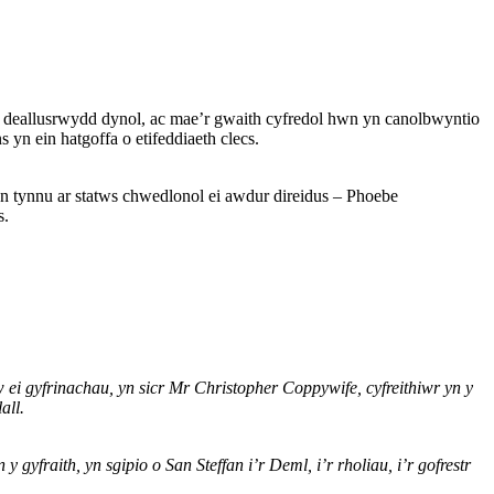
 deallusrwydd dynol, ac mae’r gwaith cyfredol hwn yn canolbwyntio
n ein hatgoffa o etifeddiaeth clecs.
n tynnu ar statws chwedlonol ei awdur direidus – Phoebe
s.
 ei gyfrinachau, yn sicr Mr Christopher Coppywife, cyfreithiwr yn y
all.
gyfraith, yn sgipio o San Steffan i’r Deml, i’r rholiau, i’r gofrestr