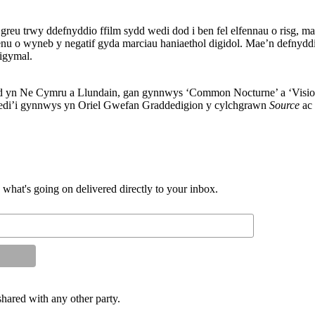
ei greu trwy ddefnyddio ffilm sydd wedi dod i ben fel elfennau o risg, m
nu o wyneb y negatif gyda marciau haniaethol digidol. Mae’n defnyddio
digymal.
yn Ne Cymru a Llundain, gan gynnwys ‘Common Nocturne’ a ‘Visio’ ym
 wedi’i gynnwys yn Oriel Gwefan Graddedigion y cylchgrawn
Source
ac 
d what's going on delivered directly to your inbox.
shared with any other party.