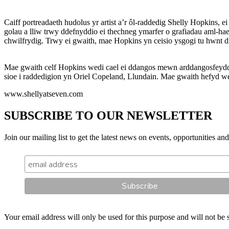
Caiff portreadaeth hudolus yr artist a’r ôl-raddedig Shelly Hopkins, 
golau a lliw trwy ddefnyddio ei thechneg ymarfer o grafiadau aml-hae
chwilfrydig. Trwy ei gwaith, mae Hopkins yn ceisio ysgogi tu hwnt 
Mae gwaith celf Hopkins wedi cael ei ddangos mewn arddangosfeydd 
sioe i raddedigion yn Oriel Copeland, Llundain. Mae gwaith hefyd
www.shellyatseven.com
SUBSCRIBE TO OUR NEWSLETTER
Join our mailing list to get the latest news on events, opportunities an
Your email address will only be used for this purpose and will not be 