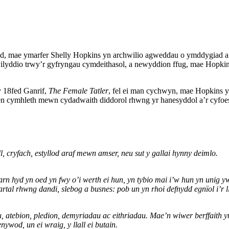
sod, mae ymarfer Shelly Hopkins yn archwilio agweddau o ymddygiad a
lyddio trwy’r gyfryngau cymdeithasol, a newyddion ffug, mae Hopkins y
y 18fed Ganrif,
The Female Tatler
, fel ei man cychwyn, mae Hopkins y
len cymhleth mewn cydadwaith diddorol rhwng yr hanesyddol a’r cyfoe
 cryfach, estyllod araf mewn amser, neu sut y gallai hynny deimlo.
n hyd yn oed yn fwy o’i werth ei hun, yn tybio mai i’w hun yn unig yw
tal rhwng dandi, slebog a busnes: pob un yn rhoi defnydd egnïol i’r ll
atebion, pledion, demyriadau ac eithriadau. Mae’n wiwer berffaith yn y 
ywod, un ei wraig, y llall ei butain.