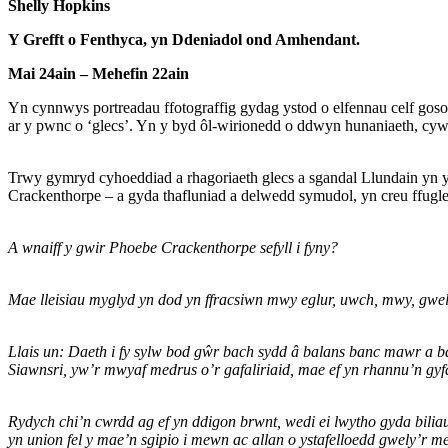
Shelly Hopkins
Y Grefft o Fenthyca, yn Ddeniadol ond Amhendant.
Mai 24ain – Mehefin 22ain
Yn cynnwys portreadau ffotograffig gydag ystod o elfennau celf go
ar y pwnc o ‘glecs’. Yn y byd ôl-wirionedd o ddwyn hunaniaeth, cywi
Trwy gymryd cyhoeddiad a rhagoriaeth glecs a sgandal Llundain yn 
Crackenthorpe – a gyda thafluniad a delwedd symudol, yn creu ffug
A wnaiff y gwir Phoebe Crackenthorpe sefyll i fyny?
Mae lleisiau myglyd yn dod yn ffracsiwn mwy eglur, uwch, mwy, gwell,
Llais un: Daeth i fy sylw bod gŵr bach sydd â balans banc mawr a bar
Siawnsri, yw’r mwyaf medrus o’r gafaliriaid, mae ef yn rhannu’n gyfar
Rydych chi’n cwrdd ag ef yn ddigon brwnt, wedi ei lwytho gyda biliau, 
yn union fel y mae’n sgipio i mewn ac allan o ystafelloedd gwely’r men