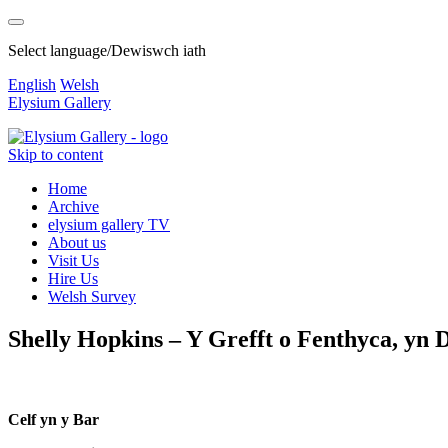
Select language/Dewiswch iath
English
Welsh
Elysium Gallery
Skip to content
Home
Archive
elysium gallery TV
About us
Visit Us
Hire Us
Welsh Survey
Shelly Hopkins – Y Grefft o Fenthyca, yn
Celf yn y Bar