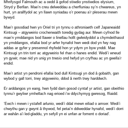
Mhrifysgol Falmouth ac a oedd â gofod stiwdio ynstiwdios elysium,
Stryd y Berllan. Mae’n creu delweddau a cherfluniau sy’n chwareus, yn
hurt, yn arallfydol ac yn llawn syniadau o’r poenau a’r pleserau mewn
bywyd.
Mae’r gosodiad hwn yn Oriel tri yn tynnu o athroniaeth celf Japaneaidd
Kintsugi – atgyweirio crochenwaith toredig gydag aur. Mewn cyfnod lle
mae’n ymddangos bod llawer o linellau hollt gwleidyddol a chymdeithasol
yn ymddangos, efallai bod yr arfer hynafol hwn wedi dod yn fwy nag
addas ar gyfer y presennol rhyfedd hon yr ydym yn byw ynddi. Mae
Kintsugi yn trin torri ac atgyweirio fel rhan o hanes endid. Wedi’i wneud
yn gywir, mae nid yn unig yn trwsio ond hefyd yn cryfhau ac yn gwella’r
endid.
Mae’r artist yn pendroni efallai bod dull Kintsugi yn dod â gobaith, gan
wybod y gall torri, trwy atgyweirio, ddod â nerth trwy harddwch.
Er arddangos yn eang, hwn fydd darn gosod cyntaf yr artist, gan obeithio
tynnu’r gwyliwr ymhellach nag erioed i’w ddychymyg gwresog, ffiaidd.
‘Ewch i mewn i ystafell arlunio, wedi’i ddal mewn eiliad o amser. Wedi’i
chwythu gan y gwynt â thywod, fel petai’n ddiweddar hynafol, wedi’i dorri
ar wahân a’i led-gladdu, yn sefyll yn ei unfan ar foment o doriad’.