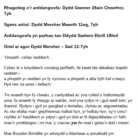
Rhagolwg o’r arddangosfa: Dydd Gwener 28ain Chwefror,
7yh
Sgwrs artist: Dydd Mercher Mawrth 11eg, 7yh
Arddangosfa yn parhau tan Ddydd Sadwrn Ebrill 18fed
Oriel ar agor Dydd Mercher – Sad 12-7yh
‘Unwaith, cefais heddwch.
Cefais le o lonyddwch crisialog perffaith, lle tawel ble ddeallais bopeth
oeddwn i
a phopeth yr oeddwn yn fy nymuno a phopeth a allai fyth fod o bwys.
Hyd nes na wnes i bellach.’
‘Fe wnaeth hyn fy chwalu, y canfyddiad ac yna colled o fodlonrwydd
yma, fe wnaeth fy rhwygo ar wahân, ond yna rydyn ni i gyd wedi torri, yn
rhannol. Rydym i gyd yn gasgliad o doriadau, clytiau ac atgyweiriadau.
Ac eto efallai mai’r gwythiennau trallod hyn, yr holltau hyn, sy’n creu’r
cryfder a’r harddwch yr ydym i gyd yn dod ar ôl digwyddiadau o’r fath,
yw
mae’n ymddangos i mi mai ‘y craciau
lle mae’r golau’n dod i mewn’.
Mae Bourdon Brindille yn arlunydd o Abertawe a astudiodd ym