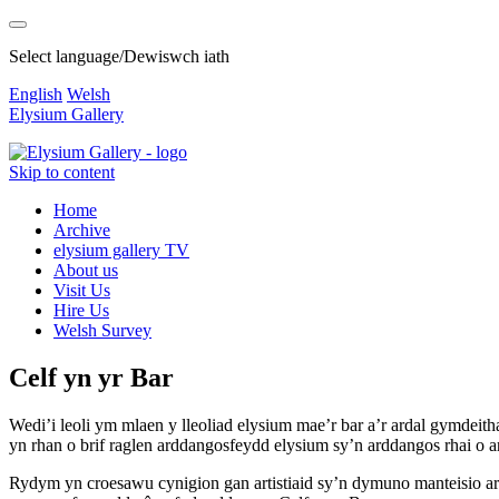
Select language/Dewiswch iath
English
Welsh
Elysium Gallery
Skip to content
Home
Archive
elysium gallery TV
About us
Visit Us
Hire Us
Welsh Survey
Celf yn yr Bar
Wedi’i leoli ym mlaen y lleoliad elysium mae’r bar a’r ardal gymdei
yn rhan o brif raglen arddangosfeydd elysium sy’n arddangos rhai o a
Rydym yn croesawu cynigion gan artistiaid sy’n dymuno manteisio ar