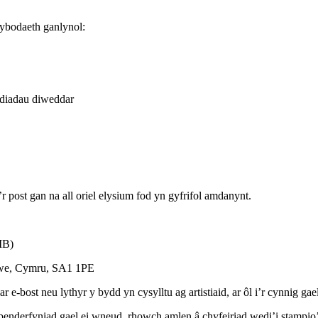
ybodaeth ganlynol:
diadau diweddar
post gan na all oriel elysium fod yn gyfrifol amdanynt.
MB)
tawe, Cymru, SA1 1PE
-bost neu lythyr y bydd yn cysylltu ag artistiaid, ar ôl i’r cynnig gael
 benderfyniad gael ei wneud, rhowch amlen â chyfeiriad wedi’i stamp