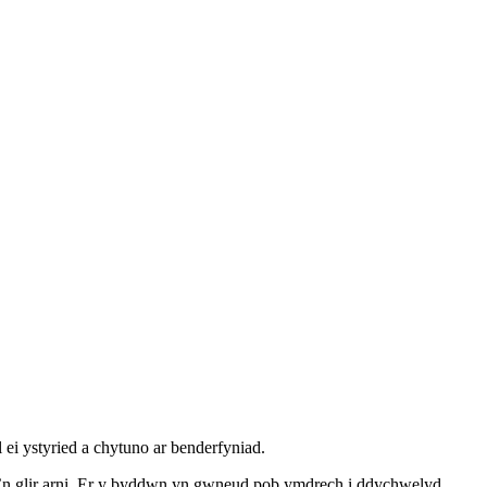
 ei ystyried a chytuno ar benderfyniad.
io’n glir arni. Er y byddwn yn gwneud pob ymdrech i ddychwelyd