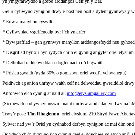
yn ymgyfarwyddo â gofod arddangos Celf yn y Bar.
Gellir cyflwyno cynigion drwy e-bost neu bost a dylent gynnwys y w
* Enw a manylion cyswllt
* Cyflwyniad ysgrifenedig byr i’ch ymarfer
* Bywgraffiad – gan gynnwys manylion arddangosfeydd neu gyhoed
* Disgrifiad byr o’r hyn rydych chi’n ei gynnig ar gyfer oriel elysium
* Detholiad o ddelweddau / dogfennaeth o’ch gwaith
* Prisiau gwaith (gyda 30% o gomisiwn oriel wedi’i ychwanegu)
Peidiwch ag anfon unrhyw waith celf na delweddau gwreiddiol drwy’r 
Anfonwch eich cynnig at naill ai:
info@elysiumgallery.com
(Sicrhewch nad yw cyfanswm maint unrhyw atodiadau yn fwy na 5
Trwy’r post:
Tîm Rhaglennu
, oriel elysium, 210 Stryd Fawr, Aber
Sylwer nad yw’r Oriel yn cydnabod derbyn cynigion ac mai dim ond ar e
Os ydych chi’n dymuno i’ch cynnig gael ei ddychwelyd atoch ar ôl i