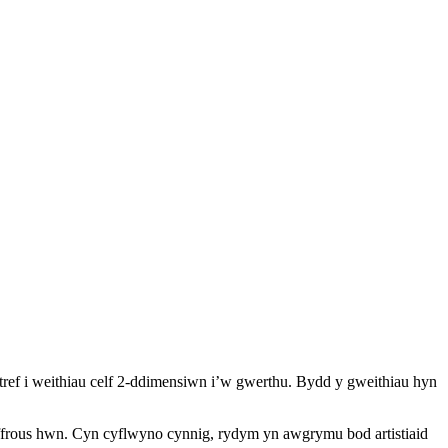
tref i weithiau celf 2-ddimensiwn i’w gwerthu. Bydd y gweithiau hyn
yffrous hwn. Cyn cyflwyno cynnig, rydym yn awgrymu bod artistiaid