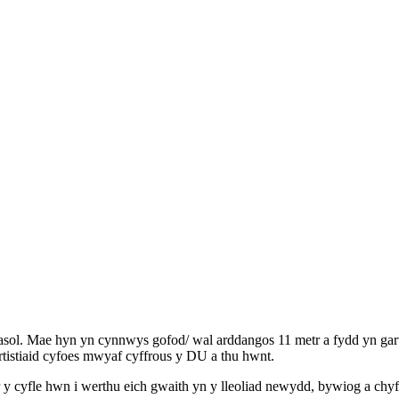
thasol. Mae hyn yn cynnwys gofod/ wal arddangos 11 metr a fydd yn gar
rtistiaid cyfoes mwyaf cyffrous y DU a thu hwnt.
 y cyfle hwn i werthu eich gwaith yn y lleoliad newydd, bywiog a ch