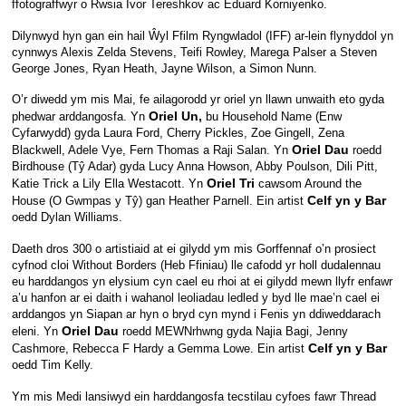
ffotograffwyr o Rwsia Ivor Tereshkov ac Eduard Korniyenko.
Dilynwyd hyn gan ein hail Ŵyl Ffilm Ryngwladol (IFF) ar-lein flynyddol yn
cynnwys Alexis Zelda Stevens, Teifi Rowley, Marega Palser a Steven
George Jones, Ryan Heath, Jayne Wilson, a Simon Nunn.
O’r diwedd ym mis Mai, fe ailagorodd yr oriel yn llawn unwaith eto gyda
Oriel Un,
phedwar arddangosfa. Yn
bu Household Name (Enw
Cyfarwydd) gyda Laura Ford, Cherry Pickles, Zoe Gingell, Zena
Oriel Dau
Blackwell, Adele Vye, Fern Thomas a Raji Salan. Yn
roedd
Birdhouse (Tŷ Adar) gyda Lucy Anna Howson, Abby Poulson, Dili Pitt,
Oriel Tri
Katie Trick a Lily Ella Westacott. Yn
cawsom Around the
Celf yn y Bar
House (O Gwmpas y Tŷ) gan Heather Parnell. Ein artist
oedd Dylan Williams.
Daeth dros 300 o artistiaid at ei gilydd ym mis Gorffennaf o’n prosiect
cyfnod cloi Without Borders (Heb Ffiniau) lle cafodd yr holl dudalennau
eu harddangos yn elysium cyn cael eu rhoi at ei gilydd mewn llyfr enfawr
a’u hanfon ar ei daith i wahanol leoliadau ledled y byd lle mae’n cael ei
arddangos yn Siapan ar hyn o bryd cyn mynd i Fenis yn ddiweddarach
Oriel Dau
eleni. Yn
roedd MEWNrhwng gyda Najia Bagi, Jenny
Celf yn y Bar
Cashmore, Rebecca F Hardy a Gemma Lowe. Ein artist
oedd Tim Kelly.
Ym mis Medi lansiwyd ein harddangosfa tecstilau cyfoes fawr Thread