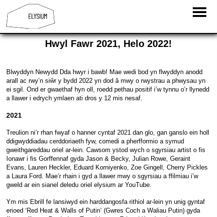
Hwyl Fawr 2021, Helo 2022!
Blwyddyn Newydd Dda hwyr i bawb! Mae wedi bod yn flwyddyn anodd
arall ac rwy’n siŵr y bydd 2022 yn dod â mwy o rwystrau a phwysau yn
ei sgil. Ond er gwaethaf hyn oll, roedd pethau positif i’w tynnu o’r llynedd
a llawer i edrych ymlaen ati dros y 12 mis nesaf.
2021
Treulion ni’r rhan fwyaf o hanner cyntaf 2021 dan glo, gan ganslo ein holl
ddigwyddiadau cerddoriaeth fyw, comedi a pherfformio a symud
gweithgareddau oriel ar-lein. Cawsom ystod wych o sgyrsiau artist o fis
Ionawr i fis Gorffennaf gyda Jason & Becky, Julian Rowe, Geraint
Evans, Lauren Heckler, Eduard Korniyenko, Zoe Gingell, Cherry Pickles
a Laura Ford. Mae’r rhain i gyd a llawer mwy o sgyrsiau a ffilmiau i’w
gweld ar ein sianel deledu oriel elysium ar YouTube.
Ym mis Ebrill fe lansiwyd ein harddangosfa rithiol ar-lein yn unig gyntaf
erioed ‘Red Heat & Walls of Putin’ (Gwres Coch a Waliau Putin) gyda