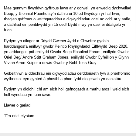
Mae gennym flwyddyn gyffrous iawn ar y gorwel, yn enwedig dychweliad
Beep, y Biennial Paentio sy’n dathlu ei 10fed flwyddyn yr haf hwn,
rhaglen gyffrous o weithgareddau a digwyddiadau oriel ac oddi ar y safle,
a dathliad ein penblwydd yn 15 oed! Bydd mwy yn cael ei ddatgelu yn
fuan.
Rydym yn ailagor ar Ddydd Gwener 4ydd o Chwefror gyda’n
harddangosfa enillwyr gwobr Peintio Rhyngwladol Eilflwydd Beep 2020,
yn arddangos prif enillydd Gwobr Beep Rosalind Faram, enillydd Gwobr
Oriel Deg/ Andre Stitt Graham Jones, enillydd Gwobr Cyfeillion y Glynn
Vivian Arron Kuiper a dewis Gwobr y Bobl Tess Gray.
Gobeithiwn ailddechrau ein digwyddiadau cerddoriaeth fyw a pherfformio
wythnosol cyn gynted â phosibl a phan fydd diogelwch yn caniatáu.
Rydym yn diolch i chi am eich holl gefnogaeth a methu aros i weld eich
holl wynebau yn fuan iawn.
Llawer o gariad!
Tîm oriel elysium