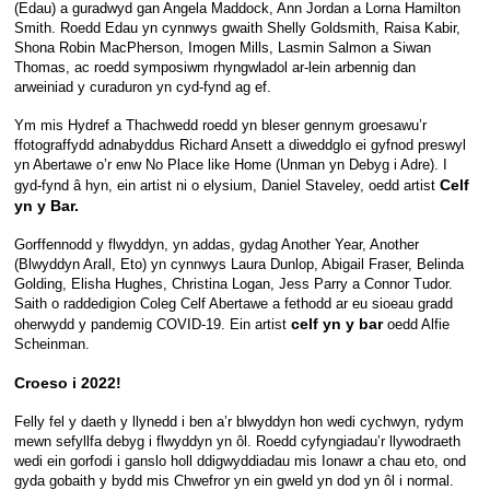
(Edau) a guradwyd gan Angela Maddock, Ann Jordan a Lorna Hamilton
Smith. Roedd Edau yn cynnwys gwaith Shelly Goldsmith, Raisa Kabir,
Shona Robin MacPherson, Imogen Mills, Lasmin Salmon a Siwan
Thomas, ac roedd symposiwm rhyngwladol ar-lein arbennig dan
arweiniad y curaduron yn cyd-fynd ag ef.
Ym mis Hydref a Thachwedd roedd yn bleser gennym groesawu’r
ffotograffydd adnabyddus Richard Ansett a diweddglo ei gyfnod preswyl
yn Abertawe o’r enw No Place like Home (Unman yn Debyg i Adre). I
Celf
gyd-fynd â hyn, ein artist ni o elysium, Daniel Staveley, oedd artist
yn y Bar.
Gorffennodd y flwyddyn, yn addas, gydag Another Year, Another
(Blwyddyn Arall, Eto) yn cynnwys Laura Dunlop, Abigail Fraser, Belinda
Golding, Elisha Hughes, Christina Logan, Jess Parry a Connor Tudor.
Saith o raddedigion Coleg Celf Abertawe a fethodd ar eu sioeau gradd
celf yn y bar
oherwydd y pandemig COVID-19. Ein artist
oedd Alfie
Scheinman.
Croeso i 2022!
Felly fel y daeth y llynedd i ben a’r blwyddyn hon wedi cychwyn, rydym
mewn sefyllfa debyg i flwyddyn yn ôl. Roedd cyfyngiadau’r llywodraeth
wedi ein gorfodi i ganslo holl ddigwyddiadau mis Ionawr a chau eto, ond
gyda gobaith y bydd mis Chwefror yn ein gweld yn dod yn ôl i normal.