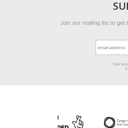
SU
Join our mailing list to ge
Your emai
Yo