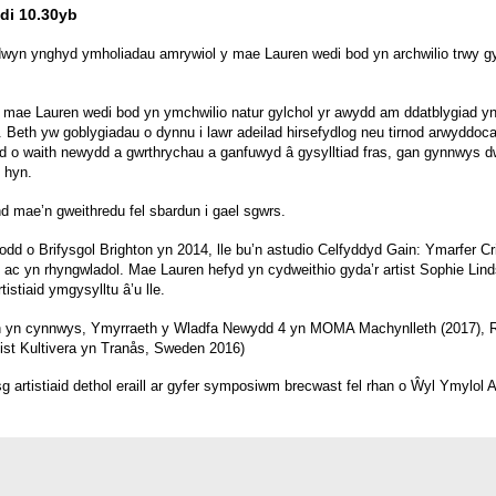
di 10.30yb
dwyn ynghyd ymholiadau amrywiol y mae Lauren wedi bod yn archwilio trwy gy
f, mae Lauren wedi bod yn ymchwilio natur gylchol yr awydd am ddatblygiad yn
. Beth yw goblygiadau o dynnu i lawr adeilad hirsefydlog neu tirnod arwyddoca
ad o waith newydd a gwrthrychau a ganfuwyd â gysylltiad fras, gan gynnwys 
 hyn.
nd mae’n gweithredu fel sbardun i gael sgwrs.
dd o Brifysgol Brighton yn 2014, lle bu’n astudio Celfyddyd Gain: Ymarfer 
ac yn rhyngwladol. Mae Lauren hefyd yn cydweithio gyda’r artist Sophie Lindse
tistiaid ymgysylltu â’u lle.
n yn cynnwys, Ymyrraeth y Wladfa Newydd 4 yn MOMA Machynlleth (2017), R
tist Kultivera yn Tranås, Sweden 2016)
g artistiaid dethol eraill ar gyfer symposiwm brecwast fel rhan o Ŵyl Ymylol 