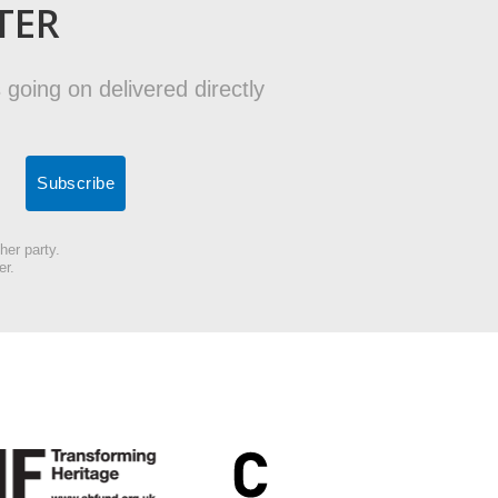
TER
 going on delivered directly
her party.
er.