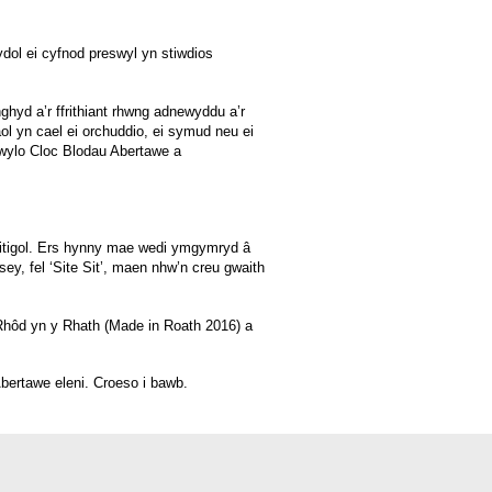
dol ei cyfnod preswyl yn stiwdios
ghyd a’r ffrithiant rhwng adnewyddu a’r
ol yn cael ei orchuddio, ei symud neu ei
dwylo Cloc Blodau Abertawe a
Critigol. Ers hynny mae wedi ymgymryd â
y, fel ‘Site Sit’, maen nhw’n creu gwaith
hôd yn y Rhath (Made in Roath 2016) a
Abertawe eleni. Croeso i bawb.