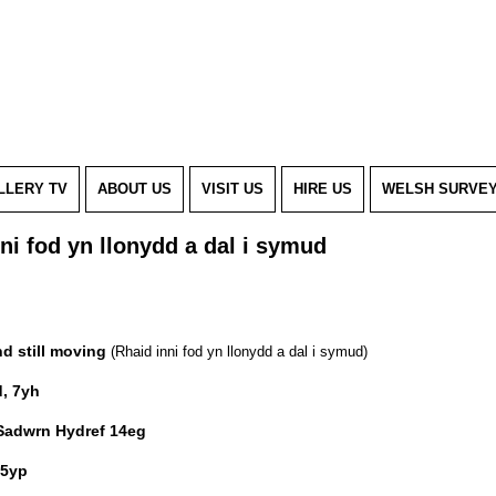
LLERY TV
ABOUT US
VISIT US
HIRE US
WELSH SURVE
ni fod yn llonydd a dal i symud
nd still moving
(Rhaid inni fod yn llonydd a dal i symud)
, 7yh
Sadwrn Hydref 14eg
-5yp