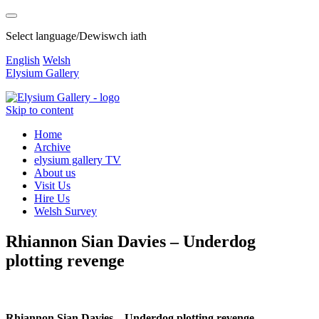
Select language/Dewiswch iath
English
Welsh
Elysium Gallery
Skip to content
Home
Archive
elysium gallery TV
About us
Visit Us
Hire Us
Welsh Survey
Rhiannon Sian Davies – Underdog
plotting revenge
Rhiannon Sian Davies – Underdog plotting revenge