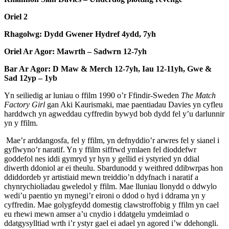
Oriel 2
Rhagolwg: Dydd Gwener Hydref 4ydd, 7yh
Oriel Ar Agor: Mawrth – Sadwrn 12-7yh
Bar Ar Agor: D Maw & Merch 12-7yh, Iau 12-11yh, Gwe &
Sad 12yp – 1yb
Yn seiliedig ar luniau o ffilm 1990 o’r Ffindir-Sweden
The Match
Factory Girl
gan Aki Kaurismaki, mae paentiadau Davies yn cyfleu
harddwch yn agweddau cyffredin bywyd bob dydd fel y’u darlunnir
yn y ffilm.
Mae’r arddangosfa, fel y ffilm, yn defnyddio’r arwres fel y sianel i
gyflwyno’r naratif. Yn y ffilm siffrwd ymlaen fel dioddefwr
goddefol nes iddi gymryd yr hyn y gellid ei ystyried yn ddial
diwerth ddoniol ar ei theulu. Sbardunodd y weithred ddibwrpas hon
ddiddordeb yr artistiaid mewn treiddio’n ddyfnach i naratif a
chynrychioliadau gweledol y ffilm. Mae lluniau llonydd o ddwylo
wedi’u paentio yn mynegi’r eironi o ddod o hyd i ddrama yn y
cyffredin. Mae golygfeydd domestig clawstroffobig y ffilm yn cael
eu rhewi mewn amser a’u cnydio i ddatgelu ymdeimlad o
ddatgysylltiad wrth i’r ystyr gael ei adael yn agored i’w ddehongli.