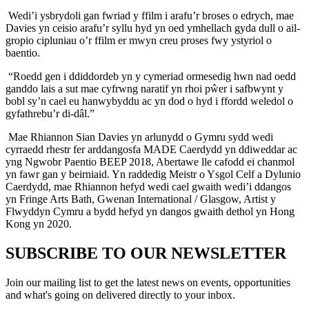
Wedi’i ysbrydoli gan fwriad y ffilm i arafu’r broses o edrych, mae
Davies yn ceisio arafu’r syllu hyd yn oed ymhellach gyda dull o ail-
gropio cipluniau o’r ffilm er mwyn creu proses fwy ystyriol o
baentio.
“Roedd gen i ddiddordeb yn y cymeriad ormesedig hwn nad oedd
ganddo lais a sut mae cyfrwng naratif yn rhoi pŵer i safbwynt y
bobl sy’n cael eu hanwybyddu ac yn dod o hyd i ffordd weledol o
gyfathrebu’r di-dâl.”
Mae Rhiannon Sian Davies yn arlunydd o Gymru sydd wedi
cyrraedd rhestr fer arddangosfa MADE Caerdydd yn ddiweddar ac
yng Ngwobr Paentio BEEP 2018, Abertawe lle cafodd ei chanmol
yn fawr gan y beirniaid. Yn raddedig Meistr o Ysgol Celf a Dylunio
Caerdydd, mae Rhiannon hefyd wedi cael gwaith wedi’i ddangos
yn Fringe Arts Bath, Gwenan International / Glasgow, Artist y
Flwyddyn Cymru a bydd hefyd yn dangos gwaith dethol yn Hong
Kong yn 2020.
SUBSCRIBE TO OUR NEWSLETTER
Join our mailing list to get the latest news on events, opportunities
and what's going on delivered directly to your inbox.