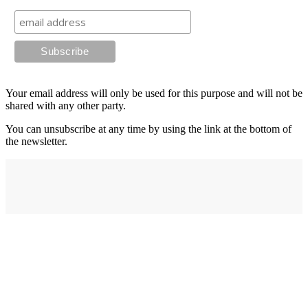
Your email address will only be used for this purpose and will not be
shared with any other party.
You can unsubscribe at any time by using the link at the bottom of
the newsletter.
Address
elysium
12-24 Belle Vue Way
Swansea
SA1 5BY