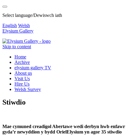
Select language/Dewiswch iath
English
Welsh
Elysium Gallery
Skip to content
Home
Archive
elysium gallery TV
About us
Visit Us
Hire Us
Welsh Survey
Stiwdio
Mae cymuned creadigol Abertawe wedi derbyn hwb enfawr
gyda’r newyddion y bydd OrielElysium yn agor 35 stiwdio