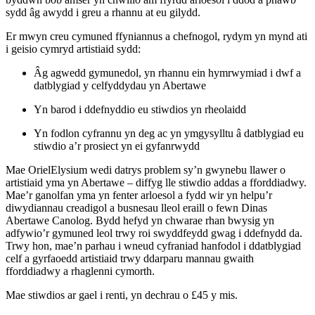
sydd âg awydd i greu a rhannu at eu gilydd.
Er mwyn creu cymuned ffyniannus a chefnogol, rydym yn mynd ati
i geisio cymryd artistiaid sydd:
Âg agwedd gymunedol, yn rhannu ein hymrwymiad i dwf a
datblygiad y celfyddydau yn Abertawe
Yn barod i ddefnyddio eu stiwdios yn rheolaidd
Yn fodlon cyfrannu yn deg ac yn ymgysylltu â datblygiad eu
stiwdio a’r prosiect yn ei gyfanrwydd
Mae OrielElysium wedi datrys problem sy’n gwynebu llawer o
artistiaid yma yn Abertawe – diffyg lle stiwdio addas a fforddiadwy.
Mae’r ganolfan yma yn fenter arloesol a fydd wir yn helpu’r
diwydiannau creadigol a busnesau lleol eraill o fewn Dinas
Abertawe Canolog. Bydd hefyd yn chwarae rhan bwysig yn
adfywio’r gymuned leol trwy roi swyddfeydd gwag i ddefnydd da.
Trwy hon, mae’n parhau i wneud cyfraniad hanfodol i ddatblygiad
celf a gyrfaoedd artistiaid trwy ddarparu mannau gwaith
fforddiadwy a rhaglenni cymorth.
Mae stiwdios ar gael i renti, yn dechrau o £45 y mis.