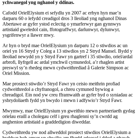
ychwanegol yng nghanol y ddinas.
Cafodd OrielElysium ei sefydlu yn 2007 ac erbyn hyn mae’n
darparu 60 o lefydd creadigol dros 3 lleoliad yng nghanol Dinas
Abertawe ar gyfer ystod eclectig o ymarferwyr gan gynnwys
artistiaid gweledol cain, ffotograffwyr, darlunwyr, dylunwyr,
ysgrifenwyr a llawer mwy.
Ar hyn o bryd mae OrielElysium yn darparu 12 o stiwdios ac un
oriel yn 16 Stryd y Coleg a 13 stiwdios yn 2 Stryd Mansel. Bydd y
lleoliad newydd yn y Stryd Fawr yn gartref i 35 stiwdio, oriel/ardal
arbrofi, llyfrgell ac ardal ymchwil cymunedol, a’r rhaglen artist
preswyl sy’n rhedeg mewn cydweithrediad â Galerie Simpson ac
Oriel Mission.
Mae prosiect stiwdio’r Stryd Fawr yn ceisio meithrin profiad
cydweithredol a chyfranogol, a chreu cymuned bywiog a
chreadigol. Ein nod yw creu fframwaith ar gyfer byd o syniadau ac
ysbrydoliaeth fydd yn bwydo i mewn i adfywio’r Stryd Fawr.
Mwymwy, mae OrielElysium yn gweithio mewn partneriaeth gydag
orielau eraill a cholegau celf i greu rhaglenni sy’n cwrdd ag
anghenion artistiaid a graddedigion diweddar.
Cydweithredu yw nod allweddol prosiect stiwdios OrielElysium a
byddwn bob amser yn chwilio am ffyrdd arloesol i ddod a phawb