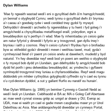
Dylan Williams
‘Mae fy ngwaith wastad wedi’i eni o gysylltiad dwfn â’m hamgylchoedd,
yn bennaf o olygfeydd Cymru; wedi tynnu o gysylltiad dwfn â’r bryniau
a’r caeau a’r goedwig rydw i wedi cerdded trwy gydol fy mywyd.
Defnyddio’r dirwedd i archwilio fy ngwreiddiau y tu hwnt i fyd golwg i’r
amgylchedd a chysylltiadau metaffisegol eraill, ysbrydion, egni a
breuddwydion sy’n perthyn i’r wlad. Mae fy mheintiadau yn ceisio galw
am natur fyfyriol y dirwedd i fyfyrio ar y trosgynnol, gan dyllu trwy’r
bryniau i iaith y cosmos. Rwy’n ceisio cyfuno’r ffrydiau hyn o brofiadau
byw ac etifeddol gyda’r dirwedd i mewn i weithiau tawel, mud; gyda’r
cymhwysiad lleiaf o’r paent yn ceisio anelu at dawelwch, mudedd y byd
naturiol. Yn fwy diweddar rwyf wedi bod yn poeni am weithio o olygfeydd
o fy mywyd bob dydd yn Llundain, gan ddefnyddio fy amgylchoedd bob
dydd fel porth i greu delweddau breuddwydiol, ac ymdrechu i gyflawni
symlrwydd trosgynnol trwy luniau a chyfansoddiadau. Rwyf wedi magu
diddordeb ym mhŵer cythryblus golygfeydd cyffredin sy’n cael eu tynnu
o’u cyd-destun dyddiol, a sut y gallant ffurfio eu naratif eu hunain’.
Mae Dylan Williams (g. 1995) yn beintiwr Cymreig o Gastell Nedd ac
wedi’i leoli yn Llundain. Cwblhaodd ei BA ac MA o Goleg Celf Abertawe
ac mae wedi cynnal sioeau grŵp ac unigol ar draws y DU, Ewrop ac
UDA, mae ei waith yn cael ei gadw mewn casgliadau mawr yn yr Unol
Daleithiau ac Asia. Mae arddangosfeydd diweddar yn cynnwys Portal,