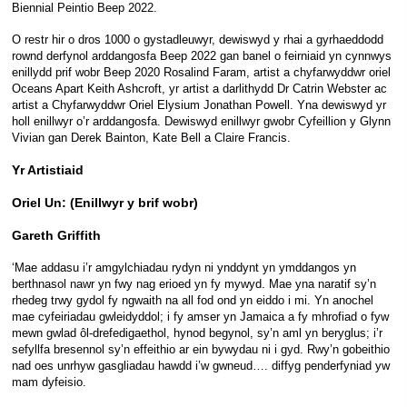
Biennial Peintio Beep 2022.
O restr hir o dros 1000 o gystadleuwyr, dewiswyd y rhai a gyrhaeddodd
rownd derfynol arddangosfa Beep 2022 gan banel o feirniaid yn cynnwys
enillydd prif wobr Beep 2020 Rosalind Faram, artist a chyfarwyddwr oriel
Oceans Apart Keith Ashcroft, yr artist a darlithydd Dr Catrin Webster ac
artist a Chyfarwyddwr Oriel Elysium Jonathan Powell. Yna dewiswyd yr
holl enillwyr o’r arddangosfa. Dewiswyd enillwyr gwobr Cyfeillion y Glynn
Vivian gan Derek Bainton, Kate Bell a Claire Francis.
Yr Artistiaid
Oriel Un: (Enillwyr y brif wobr)
Gareth Griffith
‘Mae addasu i’r amgylchiadau rydyn ni ynddynt yn ymddangos yn
berthnasol nawr yn fwy nag erioed yn fy mywyd. Mae yna naratif sy’n
rhedeg trwy gydol fy ngwaith na all fod ond yn eiddo i mi. Yn anochel
mae cyfeiriadau gwleidyddol; i fy amser yn Jamaica a fy mhrofiad o fyw
mewn gwlad ôl-drefedigaethol, hynod begynol, sy’n aml yn beryglus; i’r
sefyllfa bresennol sy’n effeithio ar ein bywydau ni i gyd. Rwy’n gobeithio
nad oes unrhyw gasgliadau hawdd i’w gwneud…. diffyg penderfyniad yw
mam dyfeisio.