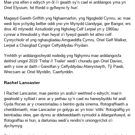
Mae yna elfen o edrych yn ôl i’r gwaith sy’n cael ei arddangos yma yn
Oriel Elysium, fel ffordd o gyflwyno fy hun’.
Magwyd Gareth Griffith yng Nghaernarfon, yng Ngogledd Cymru, ac mae
wedi byw ychydig bellter oddi yno ym Mynydd Llandygai, ger Bangor, ers
dros 40 mlynedd. Astudiodd yng Ngholeg Celf Lerpwl yn y 1960au
cynnar a threuliodd y rhan fwyaf o’i fywyd gwaith fel athro celf.
Cynrychiolir ef yng nghasgliadau Amgueddfa Cymru, Oriel Gelf Walker,
Lerpwl a Chasgliad Cyngor Celfyddydau Prydain.
Ymhlith yr arddangosfeydd nodedig yng Nghymru mae arddangosfa
deithiol unigol 2019 ‘Trelar // Trailer’ wedi’i churadu gan Oriel Davies,
aeth y sioe ar daith i Ganolfan y Celfyddydau Aberystwyth, Tŷ Pawb,
Wrecsam ac Oriel Myrddin, Caerfyrddin.
Rachel Lancaster
I Rachel Lancaster, mae peintio yn arafu’r weithred o edrych; mae’n
gwahodd y sylliad i aros ar y pethau sy’n cael eu hanwybyddu fel arall.
Gyda ffocws ar y croestoriadau o beintio gyda sinema, ffotograffiaeth a
cherddoriaeth, mae Lancaster yn golygu ac yn trosi ‘stills’ ffotograffig yn
beintiadau olew, gan dynnu ar ddelweddaeth symudol a ddarganfuwyd, ei
ffotograffau ei hun, a darluniau wedi’u rendro’n uniongyrchol o’i
dychymyg.