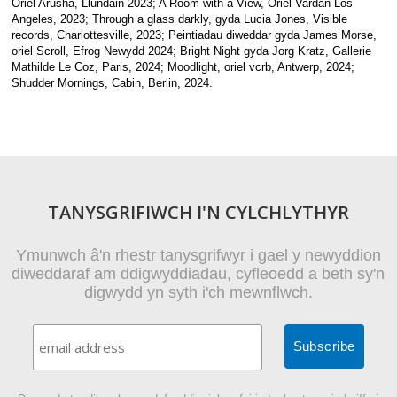
Oriel Arusha, Llundain 2023; A Room with a View, Oriel Vardan Los
Angeles, 2023; Through a glass darkly, gyda Lucia Jones, Visible
records, Charlottesville, 2023; Peintiadau diweddar gyda James Morse,
oriel Scroll, Efrog Newydd 2024; Bright Night gyda Jorg Kratz, Gallerie
Mathilde Le Coz, Paris, 2024; Moodlight, oriel vcrb, Antwerp, 2024;
Shudder Mornings, Cabin, Berlin, 2024.
TANYSGRIFIWCH I'N CYLCHLYTHYR
Ymunwch â'n rhestr tanysgrifwyr i gael y newyddion
diweddaraf am ddigwyddiadau, cyfleoedd a beth sy'n
digwydd yn syth i'ch mewnflwch.