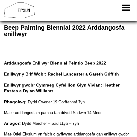
Beep Painting Biennial 2022 Arddangosfa
enillwyr
Arddangosfa Enillwyr Biennial Peintio Beep 2022
Enillwyr y Brif Wobr: Rachel Lancaster a Gareth Griffith
Enillwyr gwobr Cymraeg Cyfeillion Glyn Vivian: Heather
Eastes a Dylan Williams
Rhagolwg:
Dydd Gwener 19 Gorffennaf 7yh
Mae’r arddangosfa’n parhau tan ddydd Sadwrn 14 Medi
Ar agor:
Dydd Mercher – Sad 11yb – 7yh
Mae Oriel Elysium yn falch o gyflwyno arddangosfa gan enillwyr gwobr