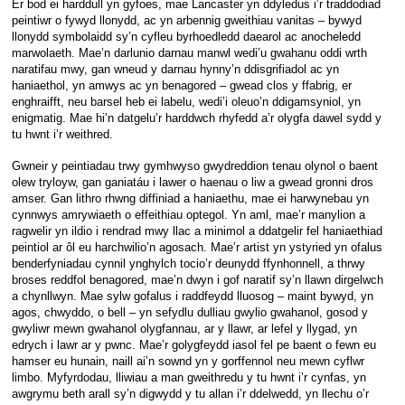
Er bod ei harddull yn gyfoes, mae Lancaster yn ddyledus i’r traddodiad
peintiwr o fywyd llonydd, ac yn arbennig gweithiau vanitas – bywyd
llonydd symbolaidd sy’n cyfleu byrhoedledd daearol ac anocheledd
marwolaeth. Mae’n darlunio darnau manwl wedi’u gwahanu oddi wrth
naratifau mwy, gan wneud y darnau hynny’n ddisgrifiadol ac yn
haniaethol, yn amwys ac yn benagored – gwead clos y ffabrig, er
enghraifft, neu barsel heb ei labelu, wedi’i oleuo’n ddigamsyniol, yn
enigmatig. Mae hi’n datgelu’r harddwch rhyfedd a’r olygfa dawel sydd y
tu hwnt i’r weithred.
Gwneir y peintiadau trwy gymhwyso gwydreddion tenau olynol o baent
olew tryloyw, gan ganiatáu i lawer o haenau o liw a gwead gronni dros
amser. Gan lithro rhwng diffiniad a haniaethu, mae ei harwynebau yn
cynnwys amrywiaeth o effeithiau optegol. Yn aml, mae’r manylion a
ragwelir yn ildio i rendrad mwy llac a minimol a ddatgelir fel haniaethiad
peintiol ar ôl eu harchwilio’n agosach. Mae’r artist yn ystyried yn ofalus
benderfyniadau cynnil ynghylch tocio’r deunydd ffynhonnell, a thrwy
broses reddfol benagored, mae’n dwyn i gof naratif sy’n llawn dirgelwch
a chynllwyn. Mae sylw gofalus i raddfeydd lluosog – maint bywyd, yn
agos, chwyddo, o bell – yn sefydlu dulliau gwylio gwahanol, gosod y
gwyliwr mewn gwahanol olygfannau, ar y llawr, ar lefel y llygad, yn
edrych i lawr ar y pwnc. Mae’r golygfeydd iasol fel pe baent o fewn eu
hamser eu hunain, naill ai’n sownd yn y gorffennol neu mewn cyflwr
limbo. Myfyrdodau, lliwiau a man gweithredu y tu hwnt i’r cynfas, yn
awgrymu beth arall sy’n digwydd y tu allan i’r ddelwedd, yn llechu o’r