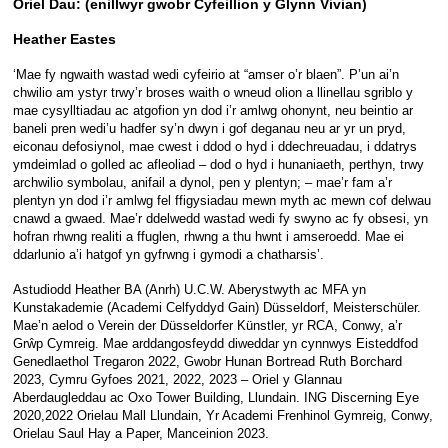
Oriel Dau: (enillwyr gwobr Cyfeillion y Glynn Vivian)
Heather Eastes
‘Mae fy ngwaith wastad wedi cyfeirio at “amser o’r blaen”. P’un ai’n
chwilio am ystyr trwy’r broses waith o wneud olion a llinellau sgriblo y
mae cysylltiadau ac atgofion yn dod i’r amlwg ohonynt, neu beintio ar
baneli pren wedi’u hadfer sy’n dwyn i gof deganau neu ar yr un pryd,
eiconau defosiynol, mae cwest i ddod o hyd i ddechreuadau, i ddatrys
ymdeimlad o golled ac afleoliad – dod o hyd i hunaniaeth, perthyn, trwy
archwilio symbolau, anifail a dynol, pen y plentyn; – mae’r fam a’r
plentyn yn dod i’r amlwg fel ffigysiadau mewn myth ac mewn cof delwau
cnawd a gwaed. Mae’r ddelwedd wastad wedi fy swyno ac fy obsesi, yn
hofran rhwng realiti a ffuglen, rhwng a thu hwnt i amseroedd. Mae ei
ddarlunio a’i hatgof yn gyfrwng i gymodi a chatharsis’.
Astudiodd Heather BA (Anrh) U.C.W. Aberystwyth ac MFA yn
Kunstakademie (Academi Celfyddyd Gain) Düsseldorf, Meisterschüler.
Mae’n aelod o Verein der Düsseldorfer Künstler, yr RCA, Conwy, a’r
Grŵp Cymreig. Mae arddangosfeydd diweddar yn cynnwys Eisteddfod
Genedlaethol Tregaron 2022, Gwobr Hunan Bortread Ruth Borchard
2023, Cymru Gyfoes 2021, 2022, 2023 – Oriel y Glannau
Aberdaugleddau ac Oxo Tower Building, Llundain. ING Discerning Eye
2020,2022 Orielau Mall Llundain, Yr Academi Frenhinol Gymreig, Conwy,
Orielau Saul Hay a Paper, Manceinion 2023.