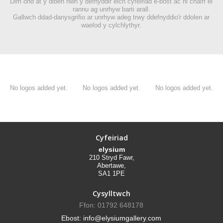
Dim ond at y diben hwn y defnyddir eich cyfeiriad e-bost ac ni chaiff ei
rannu ag unrhyw barti arall.
Gallwch ddad-danysgrifio ar unrhyw adeg trwy ddefnyddio'r ddolen ar
waelod y cylchlythyr.
No logos added yet.
No logos added yet.
No logos added yet.
Cyfeiriad
elysium
210 Stryd Fawr,
Abertawe,
SA1 1PE
Cysylltwch
Ffon: 01792 648178
Ebost: info@elysiumgallery.com