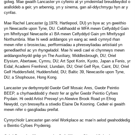
golwg. Mae gwaith Lancaster yn cyfeirio at yr ymdeimlad breuddwydiol o
aralloldeb a geir, yn arbennig, yn y sinema, gan ail-ddychmygu hyn ar y
cynfas.
Mae Rachel Lancaster (g.1979, Hartlepool, DU) yn byw ac yn gweithio
yn Newcastle upon Tyne, DU. Cwblhaodd ei MFA mewn Celfyddyd Gain
ym Mhrifysgol Newcastle a’i BA mewn Celfyddyd Gain ym Mhrifysgol
Northumbria. Mae hi wedi arddangos yn eang ac wedi cymryd rhan
mewn nifer o brosiectau, perfformiadau a phreswyliadau artistiaid yn
genedlaethol ac yn rhyngwladol. Mae hi wedi cael ei chynnwys mewn
arddangosfeydd grŵp yn The Auxiliary, Middlesbrough, DU; Oriel
Elysium, Abertawe, Cymru, DU; Art Spot Korin, Kyoto, Japan a Fenis, yr
Eidal; Academi Frenhinol, Llundain, DU; Oriel Gelf Rye, Caint, DU; Oriel
Gelf Huddersfield, Huddersfield, DU; Baltic 39, Newcastle upon Tyne,
DU; a Shophouse, Hong Kong.
Lancaster yw derbynnydd Gwobr Gelf Mosaic Ares, Gwobr Peintio
BEEP, a chyrhaeddodd y rhestr fer ar gyfer Gwobr Peintio Cyfoes
Prydain. Hi oedd Artist Preswyl yn Alewive Brook Road yn Efrog
Newydd, cyn breswylfa a stiwdio Elaine De Kooning. Cedwir ei gwaith
mewn nifer o gasgliadau preifat.
Cynrychiolir Lancaster gan oriel Workplace ac mae’n aelod gwahoddedig
o Beintio Cyfoes Prydeinig.