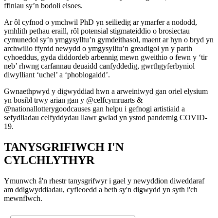
ffiniau sy’n bodoli eisoes.
Ar ôl cyfnod o ymchwil PhD yn seiliedig ar ymarfer a nododd,
ymhlith pethau eraill, rôl potensial stigmateiddio o brosiectau
cymunedol sy’n ymgysylltu’n gymdeithasol, maent ar hyn o bryd yn
archwilio ffyrdd newydd o ymgysylltu’n greadigol yn y parth
cyhoeddus, gyda diddordeb arbennig mewn gweithio o fewn y ‘tir
neb’ rhwng carfannau deuaidd canfyddedig, gwrthgyferbyniol
diwylliant ‘uchel’ a ‘phoblogaidd’.
Gwnaethpwyd y digwyddiad hwn a arweiniwyd gan oriel elysium
yn bosibl trwy arian gan y @celfcymruarts &
@nationallotterygoodcauses gan helpu i gefnogi artistiaid a
sefydliadau celfyddydau llawr gwlad yn ystod pandemig COVID-
19.
TANYSGRIFIWCH I'N
CYLCHLYTHYR
Ymunwch â'n rhestr tanysgrifwyr i gael y newyddion diweddaraf
am ddigwyddiadau, cyfleoedd a beth sy'n digwydd yn syth i'ch
mewnflwch.