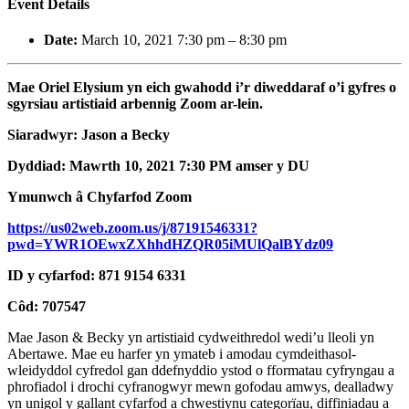
Event Details
Date:
March 10, 2021 7:30 pm
–
8:30 pm
Mae Oriel Elysium yn eich gwahodd i’r diweddaraf o’i gyfres o
sgyrsiau artistiaid arbennig Zoom ar-lein.
Siaradwyr: Jason a Becky
Dyddiad: Mawrth 10, 2021 7:30 PM amser y DU
Ymunwch â Chyfarfod Zoom
https://us02web.zoom.us/j/87191546331?
pwd=YWR1OEwxZXhhdHZQR05iMUlQalBYdz09
ID y cyfarfod: 871 9154 6331
Côd: 707547
Mae Jason & Becky yn artistiaid cydweithredol wedi’u lleoli yn
Abertawe. Mae eu harfer yn ymateb i amodau cymdeithasol-
wleidyddol cyfredol gan ddefnyddio ystod o fformatau cyfryngau a
phrofiadol i drochi cyfranogwyr mewn gofodau amwys, dealladwy
yn unigol y gallant cyfarfod a chwestiynu categorïau, diffiniadau a