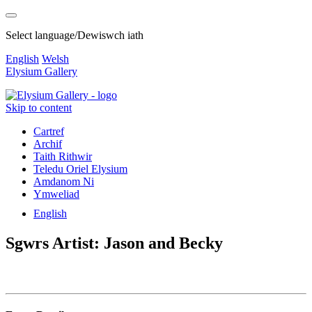
Select language/Dewiswch iath
English
Welsh
Elysium Gallery
Skip to content
Cartref
Archif
Taith Rithwir
Teledu Oriel Elysium
Amdanom Ni
Ymweliad
English
Sgwrs Artist: Jason and Becky