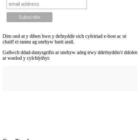
Dim ond at y diben hwn y defnyddir eich cyfeiriad e-bost ac ni
chaiff ei rannu ag unrhyw barti arall.
Gallwch ddad-danysgrifio ar unrhyw adeg trwy ddefnyddio'r ddolen
ar waelod y cylchlythyr.
Cyfeiriad
elysium
210 Stryd Fawr,
Abertawe,
SA1 1PE