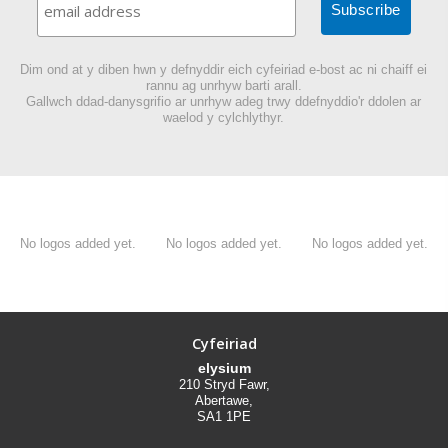
Dim ond at y diben hwn y defnyddir eich cyfeiriad e-bost ac ni chaiff ei
rannu ag unrhyw barti arall.
Gallwch ddad-danysgrifio ar unrhyw adeg trwy ddefnyddio'r ddolen ar
waelod y cylchlythyr.
No logos added yet.
No logos added yet.
No logos added yet.
Cyfeiriad
elysium
210 Stryd Fawr,
Abertawe,
SA1 1PE