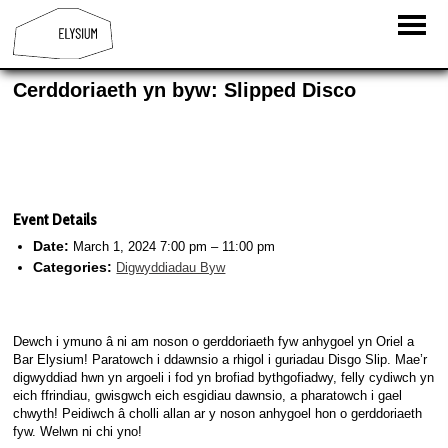
Cerddoriaeth yn byw: Slipped Disco
Event Details
Date:
March 1, 2024 7:00 pm
–
11:00 pm
Categories:
Digwyddiadau Byw
Dewch i ymuno â ni am noson o gerddoriaeth fyw anhygoel yn Oriel a
Bar Elysium! Paratowch i ddawnsio a rhigol i guriadau Disgo Slip. Mae’r
digwyddiad hwn yn argoeli i fod yn brofiad bythgofiadwy, felly cydiwch yn
eich ffrindiau, gwisgwch eich esgidiau dawnsio, a pharatowch i gael
chwyth! Peidiwch â cholli allan ar y noson anhygoel hon o gerddoriaeth
fyw. Welwn ni chi yno!