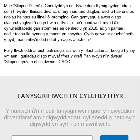
Mae ‘Slipped Disco’ o Gaerdydd yn act fyw 9-darn ffyrnig gydag adran
corn ffrwydro, lleisiau diva ac offerynnau taro disglair, wedi’u haenu dros
rigolau heintus eu llinell ôl stomping. Gan gymysgu alawon disgo
clasurol ynghyd â dogn trwm o ffync, mae’r band wedi mynd â’u
cynulleidfaoedd gan storm ers eu cenhedlu yn 2018, ac yn parhau i
godi’r toeau lle bynnag y maent yn crwydro. Gyda golwg ar oruchafiaeth
y byd, maen nhw’n dod i dref yn agos atoch chi!
Felly llwch oddi ar eich peli disgo, daliwch y fflachiadau a’r boogie hynny
ymlaen i guriadau disgo mwyaf ffres y dref! Pan rydyn ni’n dweud
‘Slipped’ rydych chi’n dweud ‘DISCO!’
TANYSGRIFIWCH I'N CYLCHLYTHYR
Ymunwch â'n rhestr tanysgrifwyr i gael y newyddion
diweddaraf am ddigwyddiadau, cyfleoedd a beth sy'n
digwydd yn syth i'ch mewnflwch.