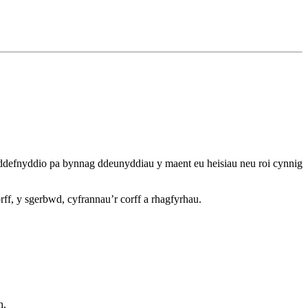
ddefnyddio pa bynnag ddeunyddiau y maent eu heisiau neu roi cynnig
f, y sgerbwd, cyfrannau’r corff a rhagfyrhau.
h.