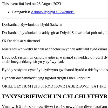
This event finished on 26 August 2023
Categories:
Arlunio Bywyd a Gweithdai
Dosbarthau Bywluniadu Dydd Sadwrn
Dosbarthau bywluniadu a addysgir ar Ddydd Sadwrn olaf pob mis, 1
£6 i’w dalu ar y diwrnod.
Mae’r sesiwn wedi’i hanelu at ddechreuwyr neu artistiaid sydd eisiau
Bydd pob sesiwn yn canolbwyntio ar wahanol agweddau o’r corff dyn
ar dechneg a ddangosir yn y cyflwyniad.
Bydd y sesiynau cyntaf yn cyflwyno gwahanol ffyrdd o ddefnyddio sia
Cynhelir dosbarthiadau yng ngofod dysgu Oriel 3 elysium
ORIEL ELYSIUM | 210 STRYD FAWR | ABERTAWE | SA1 1PE
TANYSGRIFIWCH I'N CYLCHLYTHYR
Ymunwch â'n rhestr tanysgrifwyr i gael y newyddion diweddaraf am 