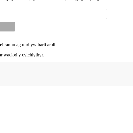
ei rannu ag unrhyw barti arall.
r waelod y cylchlythyr.