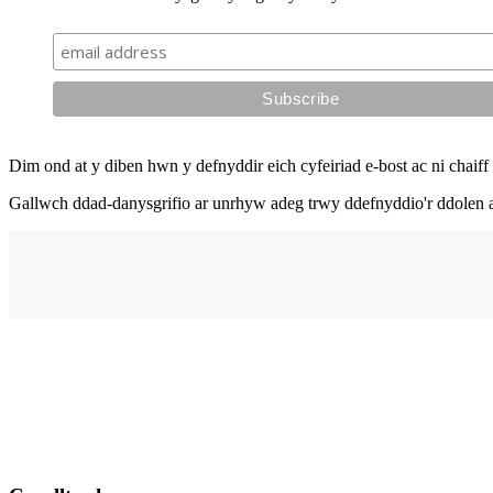
Dim ond at y diben hwn y defnyddir eich cyfeiriad e-bost ac ni chaiff 
Gallwch ddad-danysgrifio ar unrhyw adeg trwy ddefnyddio'r ddolen a
Cyfeiriad
elysium
210 Stryd Fawr,
Abertawe,
SA1 1PE