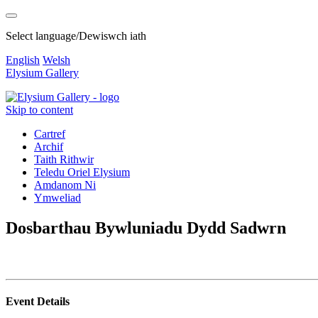
Select language/Dewiswch iath
English
Welsh
Elysium Gallery
Skip to content
Cartref
Archif
Taith Rithwir
Teledu Oriel Elysium
Amdanom Ni
Ymweliad
Dosbarthau Bywluniadu Dydd Sadwrn
Event Details