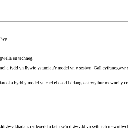
-3yp.
 gwella eu techneg.
ol a fydd yn llywio ystumiau’r model yn y sesiwn. Gall cyfranogwyr 
rcol a bydd y model yn cael ei osod i ddangos strwythur mewnol y corf
ddigwyddiadau, cyfleoedd a beth sy'n digwydd yn syth i'ch mewnflwc