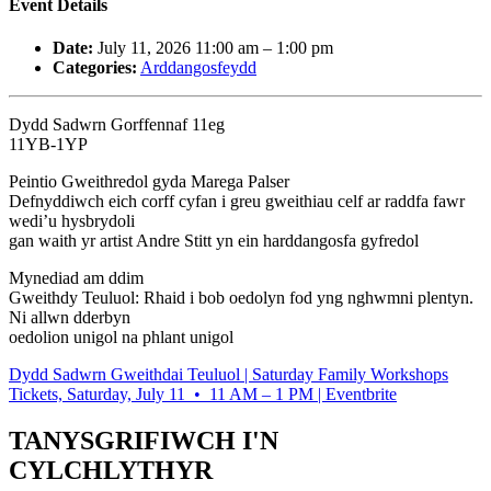
Event Details
Date:
July 11, 2026 11:00 am
–
1:00 pm
Categories:
Arddangosfeydd
Dydd Sadwrn Gorffennaf 11eg
11YB-1YP
Peintio Gweithredol gyda Marega Palser
Defnyddiwch eich corff cyfan i greu gweithiau celf ar raddfa fawr
wedi’u hysbrydoli
gan waith yr artist Andre Stitt yn ein harddangosfa gyfredol
Mynediad am ddim
Gweithdy Teuluol: Rhaid i bob oedolyn fod yng nghwmni plentyn.
Ni allwn dderbyn
oedolion unigol na phlant unigol
Dydd Sadwrn Gweithdai Teuluol | Saturday Family Workshops
Tickets, Saturday, July 11 • 11 AM – 1 PM | Eventbrite
TANYSGRIFIWCH I'N
CYLCHLYTHYR