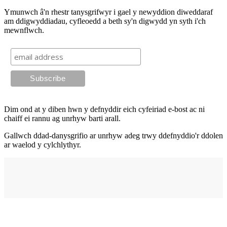
Ymunwch â'n rhestr tanysgrifwyr i gael y newyddion diweddaraf
am ddigwyddiadau, cyfleoedd a beth sy'n digwydd yn syth i'ch
mewnflwch.
Dim ond at y diben hwn y defnyddir eich cyfeiriad e-bost ac ni
chaiff ei rannu ag unrhyw barti arall.
Gallwch ddad-danysgrifio ar unrhyw adeg trwy ddefnyddio'r ddolen
ar waelod y cylchlythyr.
Cyfeiriad