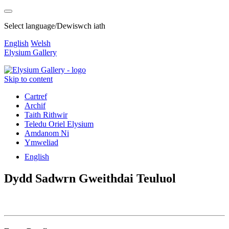
Select language/Dewiswch iath
English
Welsh
Elysium Gallery
Skip to content
Cartref
Archif
Taith Rithwir
Teledu Oriel Elysium
Amdanom Ni
Ymweliad
English
Dydd Sadwrn Gweithdai Teuluol