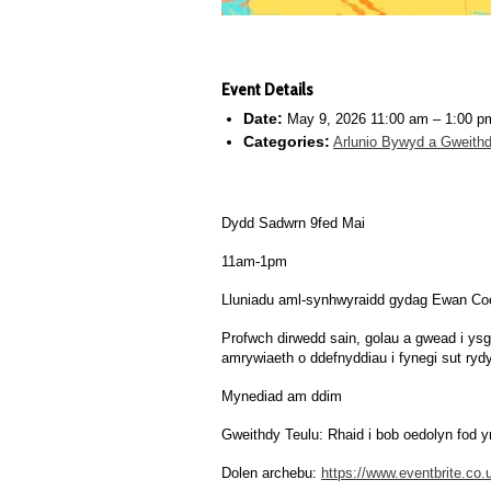
Event Details
Date:
May 9, 2026 11:00 am
–
1:00 p
Categories:
Arlunio Bywyd a Gweithd
Dydd Sadwrn 9fed Mai
11am-1pm
Lluniadu aml-synhwyraidd gydag Ewan C
Profwch dirwedd sain, golau a gwead i ys
amrywiaeth o ddefnyddiau i fynegi sut rydy
Mynediad am ddim
Gweithdy Teulu: Rhaid i bob oedolyn fod y
Dolen archebu:
https://www.eventbrite.co