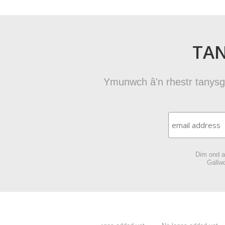
TAN
Ymunwch â'n rhestr tanysgr
Dim ond at
Gallwc