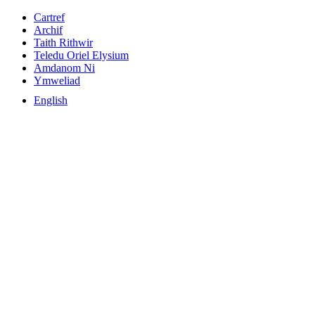
Cartref
Archif
Taith Rithwir
Teledu Oriel Elysium
Amdanom Ni
Ymweliad
English