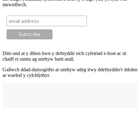
mewnflwch.
Dim ond at y diben hwn y defnyddir eich cyfeiriad e-bost ac ni
chaiff ei rannu ag unrhyw barti arall.
Gallwch ddad-danysgrifio ar unrhyw adeg trwy ddefnyddio'r ddolen
ar waelod y cylchlythyr.
Cyfeiriad
elysium
210 Stryd Fawr,