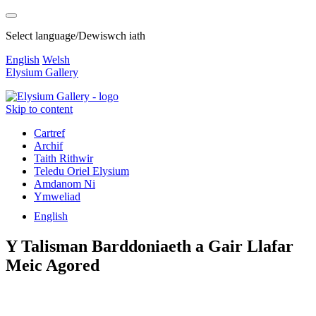
Select language/Dewiswch iath
English
Welsh
Elysium Gallery
Skip to content
Cartref
Archif
Taith Rithwir
Teledu Oriel Elysium
Amdanom Ni
Ymweliad
English
Y Talisman Barddoniaeth a Gair Llafar
Meic Agored