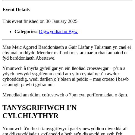
Event Details
This event finished on 30 January 2025
Categories:
Digwyddiadau Byw
Mae Meic Agored Barddoniaeth a Gair Llafar y Talisman yn cael ei
chynnal ar ddydd Mercher olaf pob mis, ac mae’n rhan annatod o
fyd barddoniaeth Abertawe.
Ymunwch â thyrfa gyfeillgar yn ein lleoliad croesawgar – p’un a
ydych newydd ysgrifennu cerdd am y tro cyntaf neu’n awdur
cyhoeddedig, wedi darllen o’r blaen ai peidio – mae croeso i bawb
ac anogir pawb i gyfrannu.
Mynediad am ddim, cofrestrwch o 7pm cyn perfformiadau o 8pm.
TANYSGRIFIWCH I'N
CYLCHLYTHYR
Ymunwch â'n rhestr tanysgrifwyr i gael y newyddion diweddaraf
am ddigwyddiadau, cyfleoedd a beth sy'n digwydd yn syth i'ch