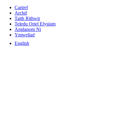
Cartref
Archif
Taith Rithwir
Teledu Oriel Elysium
Amdanom Ni
Ymweliad
English