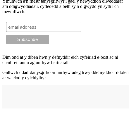
Ymunwch â'n rhestr tanysgrifwyr i gael y newyddion diweddaraf
am ddigwyddiadau, cyfleoedd a beth sy'n digwydd yn syth i'ch
mewnflwch.
Dim ond at y diben hwn y defnyddir eich cyfeiriad e-bost ac ni
chaiff ei rannu ag unrhyw barti arall.
Gallwch ddad-danysgrifio ar unrhyw adeg trwy ddefnyddio'r ddolen
ar waelod y cylchlythyr.
Cyfeiriad
elysium