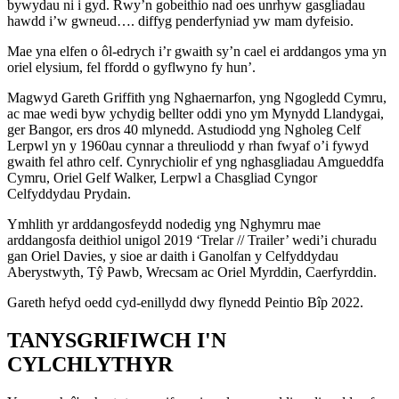
bywydau ni i gyd. Rwy’n gobeithio nad oes unrhyw gasgliadau
hawdd i’w gwneud…. diffyg penderfyniad yw mam dyfeisio.
Mae yna elfen o ôl-edrych i’r gwaith sy’n cael ei arddangos yma yn
oriel elysium, fel ffordd o gyflwyno fy hun’.
Magwyd Gareth Griffith yng Nghaernarfon, yng Ngogledd Cymru,
ac mae wedi byw ychydig bellter oddi yno ym Mynydd Llandygai,
ger Bangor, ers dros 40 mlynedd. Astudiodd yng Ngholeg Celf
Lerpwl yn y 1960au cynnar a threuliodd y rhan fwyaf o’i fywyd
gwaith fel athro celf. Cynrychiolir ef yng nghasgliadau Amgueddfa
Cymru, Oriel Gelf Walker, Lerpwl a Chasgliad Cyngor
Celfyddydau Prydain.
Ymhlith yr arddangosfeydd nodedig yng Nghymru mae
arddangosfa deithiol unigol 2019 ‘Trelar // Trailer’ wedi’i churadu
gan Oriel Davies, y sioe ar daith i Ganolfan y Celfyddydau
Aberystwyth, Tŷ Pawb, Wrecsam ac Oriel Myrddin, Caerfyrddin.
Gareth hefyd oedd cyd-enillydd dwy flynedd Peintio Bîp 2022.
TANYSGRIFIWCH I'N
CYLCHLYTHYR