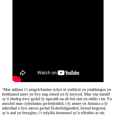
‘Mae addasu i’r amgylchiadau rydyn ni ynddynt yn ymddangos yn
berthnasol nawr yn fwy nag erioed yn fy mywyd. Mae yna naratif
sy’n rhedeg trwy gydol fy ngwaith na all fod ond yn eiddo i mi. Yn
anochel mae cyfeiriadau gwleidyddol; i fy amser yn Jamaica a fy
mhrofiad o fyw mewn gwlad ôl-drefedigaethol, hynod begynol,
sy’n aml yn beryglus; i’r sefyllfa bresennol sy’n effeithio ar ein