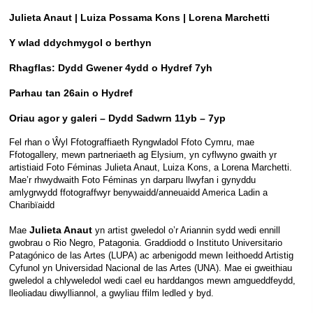
Julieta Anaut | Luiza Possama Kons | Lorena Marchetti
Y wlad ddychmygol o berthyn
Rhagflas: Dydd Gwener 4ydd o Hydref 7yh
Parhau tan 26ain o Hydref
Oriau agor y galeri – Dydd Sadwrn 11yb – 7yp
Fel rhan o Ŵyl Ffotograffiaeth Ryngwladol Ffoto Cymru, mae
Ffotogallery, mewn partneriaeth ag Elysium, yn cyflwyno gwaith yr
artistiaid Foto Féminas Julieta Anaut, Luiza Kons, a Lorena Marchetti.
Mae’r rhwydwaith Foto Féminas yn darparu llwyfan i gynyddu
amlygrwydd ffotograffwyr benywaidd/anneuaidd America Ladin a
Charibïaidd
Julieta Anaut
Mae
yn artist gweledol o’r Ariannin sydd wedi ennill
gwobrau o Rio Negro, Patagonia. Graddiodd o Instituto Universitario
Patagónico de las Artes (LUPA) ac arbenigodd mewn Ieithoedd Artistig
Cyfunol yn Universidad Nacional de las Artes (UNA). Mae ei gweithiau
gweledol a chlyweledol wedi cael eu harddangos mewn amgueddfeydd,
lleoliadau diwylliannol, a gwyliau ffilm ledled y byd.