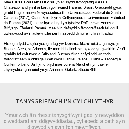
Luiza Possamai Kons
Mae
yn arlunydd ffotograffig o Assis
Chateaubriand yn rhanbarth gorllewinol Paraná, Brasil. Graddiodd gyda
gradd Baglor mewn Newyddiaduraeth o Universidade Federal de Santa
Catarina (2017), Gradd Meistr yn y Celfyddydau o Universidade Estadual
do Paraná (2021), ac ar hyn o bryd yn fyfyriwr PhD mewn Hanes o
Brifysgol Ffederal Paraná. Mae hi’n defnyddio ffotograffiaeth fel ddull
gwleidyddol sy’n adlewyrchu perthnasoedd dynol a’i chysylltiadau.
Lorena Marchetti
Ffotograffydd a dylunydd graffeg yw
a ganwyd yn
Buenos Aires, yr Ariannin, lle mae hi bellach yn byw ac yn gweithio. Ar ôl
graddio fel dylunydd o Brifysgol Buenos Aires sefydlodd weithdai
ffotograffiaeth a chlinigau celf gyda Gabriel Valansi, Diana Aisenberg a
Guillermo Ueno. Ar hyn o bryd mae Lorena Marchetti yn cael ei
chynrychioli gan oriel yn yr Ariannin, Galería Studio 488.
TANYSGRIFIWCH I'N CYLCHLYTHYR
Ymunwch â'n rhestr tanysgrifwyr i gael y newyddion
diweddaraf am ddigwyddiadau, cyfleoedd a beth sy'n
digwydd yn syth i'ch mewnflwch.