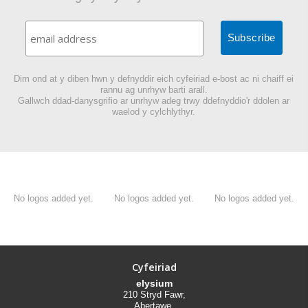
Dim ond at y diben hwn y defnyddir eich cyfeiriad e-bost ac ni chaiff ei
rannu ag unrhyw barti arall.
Gallwch ddad-danysgrifio ar unrhyw adeg trwy ddefnyddio'r ddolen ar
waelod y cylchlythyr.
No logos added yet.
No logos added yet.
No logos added yet.
Cyfeiriad
elysium
210 Stryd Fawr,
Abertawe,