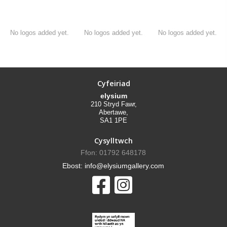
No logos added yet.
No logos added yet.
No logos added yet.
Cyfeiriad
elysium
210 Stryd Fawr,
Abertawe,
SA1 1PE
Cysylltwch
Ffon: 01792 648178
Ebost: info@elysiumgallery.com