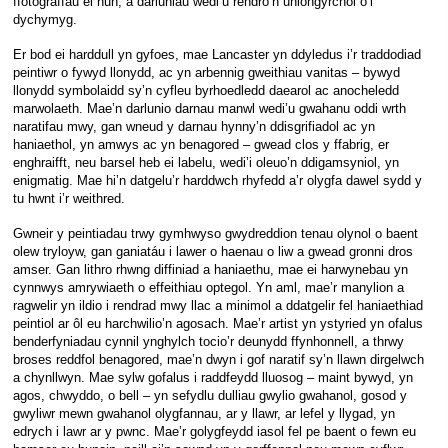
ffotograffau ei hun, a darluniau wedi’u rendro’n uniongyrchol o’i
dychymyg.
Er bod ei harddull yn gyfoes, mae Lancaster yn ddyledus i’r traddodiad
peintiwr o fywyd llonydd, ac yn arbennig gweithiau vanitas – bywyd
llonydd symbolaidd sy’n cyfleu byrhoedledd daearol ac anocheledd
marwolaeth. Mae’n darlunio darnau manwl wedi’u gwahanu oddi wrth
naratifau mwy, gan wneud y darnau hynny’n ddisgrifiadol ac yn
haniaethol, yn amwys ac yn benagored – gwead clos y ffabrig, er
enghraifft, neu barsel heb ei labelu, wedi’i oleuo’n ddigamsyniol, yn
enigmatig. Mae hi’n datgelu’r harddwch rhyfedd a’r olygfa dawel sydd y
tu hwnt i’r weithred.
Gwneir y peintiadau trwy gymhwyso gwydreddion tenau olynol o baent
olew tryloyw, gan ganiatáu i lawer o haenau o liw a gwead gronni dros
amser. Gan lithro rhwng diffiniad a haniaethu, mae ei harwynebau yn
cynnwys amrywiaeth o effeithiau optegol. Yn aml, mae’r manylion a
ragwelir yn ildio i rendrad mwy llac a minimol a ddatgelir fel haniaethiad
peintiol ar ôl eu harchwilio’n agosach. Mae’r artist yn ystyried yn ofalus
benderfyniadau cynnil ynghylch tocio’r deunydd ffynhonnell, a thrwy
broses reddfol benagored, mae’n dwyn i gof naratif sy’n llawn dirgelwch
a chynllwyn. Mae sylw gofalus i raddfeydd lluosog – maint bywyd, yn
agos, chwyddo, o bell – yn sefydlu dulliau gwylio gwahanol, gosod y
gwyliwr mewn gwahanol olygfannau, ar y llawr, ar lefel y llygad, yn
edrych i lawr ar y pwnc. Mae’r golygfeydd iasol fel pe baent o fewn eu