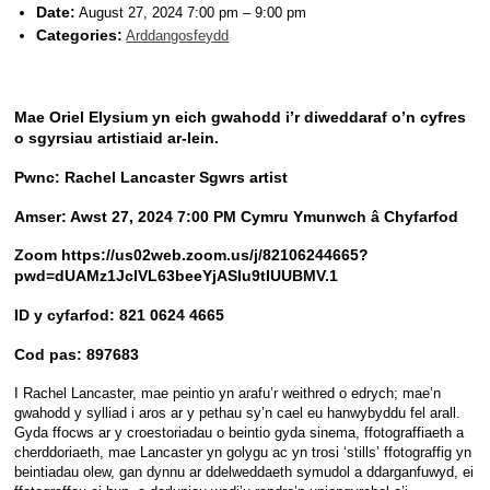
Date:
August 27, 2024 7:00 pm
–
9:00 pm
Categories:
Arddangosfeydd
Mae Oriel Elysium yn eich gwahodd i’r diweddaraf o’n cyfres
o sgyrsiau artistiaid ar-lein.
Pwnc: Rachel Lancaster Sgwrs artist
Amser: Awst 27, 2024 7:00 PM Cymru Ymunwch â Chyfarfod
Zoom https://us02web.zoom.us/j/82106244665?
pwd=dUAMz1JcIVL63beeYjASlu9tIUUBMV.1
ID y cyfarfod: 821 0624 4665
Cod pas: 897683
I Rachel Lancaster, mae peintio yn arafu’r weithred o edrych; mae’n
gwahodd y sylliad i aros ar y pethau sy’n cael eu hanwybyddu fel arall.
Gyda ffocws ar y croestoriadau o beintio gyda sinema, ffotograffiaeth a
cherddoriaeth, mae Lancaster yn golygu ac yn trosi ‘stills’ ffotograffig yn
beintiadau olew, gan dynnu ar ddelweddaeth symudol a ddarganfuwyd, ei