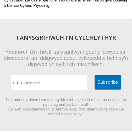
Cynrychiolir Lancaster gan oriel Workplace ac mae’n aelod gwahoddedig
o Beintio Cyfoes Prydeinig.
TANYSGRIFIWCH I'N CYLCHLYTHYR
Ymunwch â'n rhestr tanysgrifwyr i gael y newyddion
diweddaraf am ddigwyddiadau, cyfleoedd a beth sy'n
digwydd yn syth i'ch mewnflwch.
Dim ond at y diben hwn y defnyddir eich cyfeiriad e-bost ac ni chaiff ei
rannu ag unrhyw barti arall.
Gallwch ddad-danysgrifio ar unrhyw adeg trwy ddefnyddio'r ddolen ar
waelod y cylchlythyr.