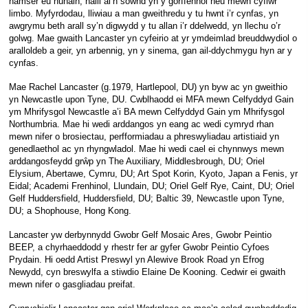
hamser eu hunain, naill ai’n sownd yn y gorffennol neu mewn cyflwr
limbo. Myfyrdodau, lliwiau a man gweithredu y tu hwnt i’r cynfas, yn
awgrymu beth arall sy’n digwydd y tu allan i’r ddelwedd, yn llechu o’r
golwg. Mae gwaith Lancaster yn cyfeirio at yr ymdeimlad breuddwydiol o
aralloldeb a geir, yn arbennig, yn y sinema, gan ail-ddychmygu hyn ar y
cynfas.
Mae Rachel Lancaster (g.1979, Hartlepool, DU) yn byw ac yn gweithio
yn Newcastle upon Tyne, DU. Cwblhaodd ei MFA mewn Celfyddyd Gain
ym Mhrifysgol Newcastle a’i BA mewn Celfyddyd Gain ym Mhrifysgol
Northumbria. Mae hi wedi arddangos yn eang ac wedi cymryd rhan
mewn nifer o brosiectau, perfformiadau a phreswyliadau artistiaid yn
genedlaethol ac yn rhyngwladol. Mae hi wedi cael ei chynnwys mewn
arddangosfeydd grŵp yn The Auxiliary, Middlesbrough, DU; Oriel
Elysium, Abertawe, Cymru, DU; Art Spot Korin, Kyoto, Japan a Fenis, yr
Eidal; Academi Frenhinol, Llundain, DU; Oriel Gelf Rye, Caint, DU; Oriel
Gelf Huddersfield, Huddersfield, DU; Baltic 39, Newcastle upon Tyne,
DU; a Shophouse, Hong Kong.
Lancaster yw derbynnydd Gwobr Gelf Mosaic Ares, Gwobr Peintio
BEEP, a chyrhaeddodd y rhestr fer ar gyfer Gwobr Peintio Cyfoes
Prydain. Hi oedd Artist Preswyl yn Alewive Brook Road yn Efrog
Newydd, cyn breswylfa a stiwdio Elaine De Kooning. Cedwir ei gwaith
mewn nifer o gasgliadau preifat.