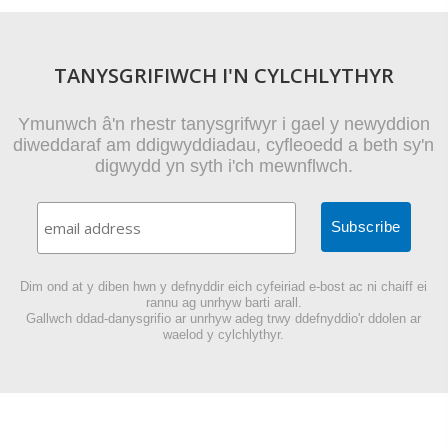
TANYSGRIFIWCH I'N CYLCHLYTHYR
Ymunwch â'n rhestr tanysgrifwyr i gael y newyddion
diweddaraf am ddigwyddiadau, cyfleoedd a beth sy'n
digwydd yn syth i'ch mewnflwch.
Dim ond at y diben hwn y defnyddir eich cyfeiriad e-bost ac ni chaiff ei
rannu ag unrhyw barti arall.
Gallwch ddad-danysgrifio ar unrhyw adeg trwy ddefnyddio'r ddolen ar
waelod y cylchlythyr.