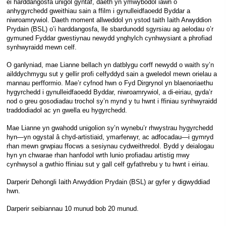
ei harddangosfa unigol gyntaf, daeth yn ymwybodol iawn o
anhygyrchedd gweithiau sain a ffilm i gynulleidfaoedd Byddar a
niwroamrywiol. Daeth moment allweddol yn ystod taith Iaith Arwyddion
Prydain (BSL) o’i harddangosfa, lle sbardunodd sgyrsiau ag aelodau o’r
gymuned Fyddar gwestiynau newydd ynghylch cynhwysiant a phrofiad
synhwyraidd mewn celf.
O ganlyniad, mae Lianne bellach yn datblygu corff newydd o waith sy’n
ailddychmygu sut y gellir profi celfyddyd sain a gweledol mewn orielau a
mannau perfformio. Mae’r cyfnod hwn o Fyd Dirgrynol yn blaenoriaethu
hygyrchedd i gynulleidfaoedd Byddar, niwroamrywiol, a di-eiriau, gyda’r
nod o greu gosodiadau trochol sy’n mynd y tu hwnt i ffiniau synhwyraidd
traddodiadol ac yn gwella eu hygyrchedd.
Mae Lianne yn gwahodd unigolion sy’n wynebu’r rhwystrau hygyrchedd
hyn—yn ogystal â chyd-artistiaid, ymarferwyr, ac adfocadau—i gymryd
rhan mewn grwpiau ffocws a sesiynau cydweithredol. Bydd y deialogau
hyn yn chwarae rhan hanfodol wrth lunio profiadau artistig mwy
cynhwysol a gwthio ffiniau sut y gall celf gyfathrebu y tu hwnt i eiriau.
Darperir Dehongli Iaith Arwyddion Prydain (BSL) ar gyfer y digwyddiad
hwn.
Darperir seibiannau 10 munud bob 20 munud.