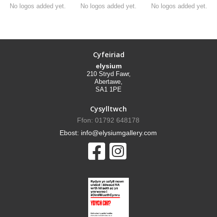
No logos added yet.
No logos added yet.
No logos added yet.
Cyfeiriad
elysium
210 Stryd Fawr,
Abertawe,
SA1 1PE
Cysylltwch
Ffon: 01792 648178
Ebost: info@elysiumgallery.com