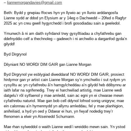
–
liannemorgandavies@gmail.com
Beth: Bydd y grwpiau ffocws hyn yn llywio ac yn llunio arddangosfa
Lianne sydd ar ddod yn Elysium ar y 14eg o Dachwedd – 20fed o Ragfyr
2025 ac yn creu gwell hygyrchedd i brofi gosodiadau sain a gweledol.
Ymunwch â ni am daith syfrdanol trwy gysylltiadau a chyfathrebu gan
ddefnyddio celf a thechnoleg – gadewch i ni archwilio a darganfod gyda’n
gilydd!
Byd Dirgrynol
Dilyniant NO WORD/ DIM GAIR gan Lianne Morgan
Byd Dirgrynol yw esblygiad diweddaraf NO WORD/ DIM GAIR, prosiect
hirdymor gan yr artist cain Lianne Morgan sy’n ymchwilio i sut rydym yn
cysylltu ac yn cyfathrebu â’n hamgylcheddau a’n gilydd heb ddibynnu ar
iaith lafar na sgrifenedig. Trwy ei harchwiliad artistig, mae Lianne wedi
datgelu’r rôl sylfaenol y mae amledd, sain ac egni yn ei chwarae mewn
cyfathrebu naturiol. Mae gan bob cell ddynol lofnod sonig unigryw; mae
ein calonnau a’n hymennydd yn allyrru amleddau, fel y mae planhigion,
anifeiliaid, a hyd yn oed y Ddaear ei hun, yn fwyaf nodedig trwy’r
ffenomen a elwir yn Atseinedd Schumann.
Mae rhan sylweddol o waith Lianne wedi’i wreiddio mewn sain. Yn ystod