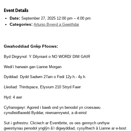
Event Details
Date:
September 27, 2025 12:00 pm
–
4:00 pm
Categories:
Arlunio Bywyd a Gweithdai
Gwahoddiad Grŵp Ffocws:
Byd Dirgrynol: Y Dilyniant o
NO WORD/ DIM GAIR
Wedi’i harwain gan Lianne Morgan
Dyddiad: Dydd Sadwrn 27ain o Fedi 12y.h.- 4y.h.
Lleoliad: Thirdspace, Elysium 210 Stryd Fawr
Hyd: 4 awr
Cyfranogwyr: Agored i bawb ond yn benodol yn croesawu
cynulleidfaoedd Byddar, niwroamrywiol, a di-eiriol
Sut i gofrestru: Cliciwch ar Eventbrite, os oes gennych unrhyw
gwestiynau penodol ynglŷn â’r digwyddiad, cysylltwch â Lianne ar e-bost