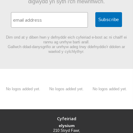
digwydd yn syth i'ch mewnflwch.
Dim ond at y diben hwn y defnyddir eich cyfeiriad e-bost ac ni chaiff ei
rannu ag unrhyw barti arall.
Gallwch ddad-danysgrifio ar unrhyw adeg trwy ddefnyddio'r ddolen ar
waelod y cylchlythyr.
No logos added yet.
No logos added yet.
No logos added yet.
Cyfeiriad
elysium
210 Stryd Fawr,