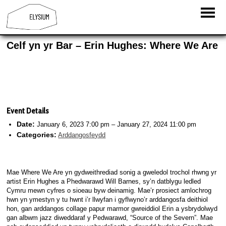
Celf yn yr Bar – Erin Hughes: Where We Are
Event Details
Date:
January 6, 2023 7:00 pm
–
January 27, 2024 11:00 pm
Categories:
Arddangosfeydd
Mae
Where We Are
yn gydweithrediad sonig a gweledol trochol rhwng yr
artist Erin Hughes a Phedwarawd Will Barnes, sy’n datblygu ledled
Cymru mewn cyfres o sioeau byw deinamig. Mae’r prosiect amlochrog
hwn yn ymestyn y tu hwnt i’r llwyfan i gyflwyno’r arddangosfa deithiol
hon, gan arddangos collage papur marmor gwreiddiol Erin a ysbrydolwyd
gan albwm jazz diweddaraf y Pedwarawd, “Source of the Severn”. Mae