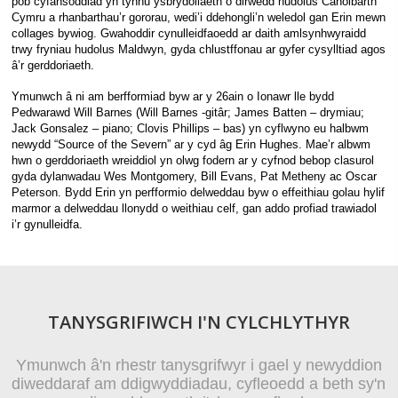
pob cyfansoddiad yn tynnu ysbrydoliaeth o dirwedd hudolus Canolbarth
Cymru a rhanbarthau’r gororau, wedi’i ddehongli’n weledol gan Erin mewn
collages bywiog. Gwahoddir cynulleidfaoedd ar daith amlsynhwyraidd
trwy fryniau hudolus Maldwyn, gyda chlustffonau ar gyfer cysylltiad agos
â’r gerddoriaeth.
Ymunwch â ni am berfformiad byw ar y 26ain o Ionawr lle bydd
Pedwarawd Will Barnes (Will Barnes -gitâr; James Batten – drymiau;
Jack Gonsalez – piano; Clovis Phillips – bas) yn cyflwyno eu halbwm
newydd “Source of the Severn” ar y cyd âg Erin Hughes. Mae’r albwm
hwn o gerddoriaeth wreiddiol yn olwg fodern ar y cyfnod bebop clasurol
gyda dylanwadau Wes Montgomery, Bill Evans, Pat Metheny ac Oscar
Peterson. Bydd Erin yn perfformio delweddau byw o effeithiau golau hylif
marmor a delweddau llonydd o weithiau celf, gan addo profiad trawiadol
i’r gynulleidfa.
TANYSGRIFIWCH I'N CYLCHLYTHYR
Ymunwch â'n rhestr tanysgrifwyr i gael y newyddion
diweddaraf am ddigwyddiadau, cyfleoedd a beth sy'n