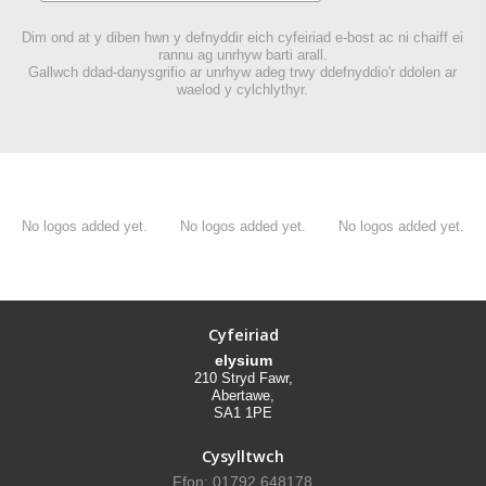
Dim ond at y diben hwn y defnyddir eich cyfeiriad e-bost ac ni chaiff ei
rannu ag unrhyw barti arall.
Gallwch ddad-danysgrifio ar unrhyw adeg trwy ddefnyddio'r ddolen ar
waelod y cylchlythyr.
No logos added yet.
No logos added yet.
No logos added yet.
Cyfeiriad
elysium
210 Stryd Fawr,
Abertawe,
SA1 1PE
Cysylltwch
Ffon: 01792 648178