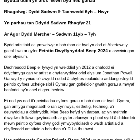
Byddai ddim yn aros mewn byd heb gariad
Rhagolwg: Dydd Sadwrn 9 Tachwedd 6yh – Hwyr
Yn parhau tan Ddydd Sadwrn Rhagfyr 21
Ar Agor Dydd Mercher – Sadwrn 11yb – 7yh
Bydd artistiaid ac ymwelwyr o bob rhan o’r byd yn dod at Abertawe y
Peintio Dwyflynyddol Beep 2024
gaeaf hwn ar gyfer
a arweinir gan
oriel elysium.
Dechreuodd Beep ei fywyd yn wreiddiol yn 2012 a chafodd ei
ddychmygu gan yr artist a chyfarwyddwr oriel elysium Jonathan Powell.
Ganwyd y syniad o’r awydd i ddod â chyfres reolaidd o arddangosfeydd
peintio cyfoes uchelgeisiol i Gymru gan gofleidio’r gwaith gorau a mwyaf
hanfodol sy’n cael ei greu heddiw.
Ei nod yw dod â’r peintiadau cyfoes gorau o bob rhan o’r byd i Gymru,
gan amlygu rhagoriaeth o ran cynnwys, esthetig, techneg, a’r
deunyddiau a ddefnyddir. Mae Beep hefyd yn darparu ac yn meithrin
rhwydwaith llawn gwybodaeth ar gyfer arlunwyr a phobl sydd â diddordeb
mewn peintio cyfoes drwy godi ymwybyddiaeth o waith artistiaid a
chyfleoedd artistiaid o bob rhan o’r DU a thu hwnt.