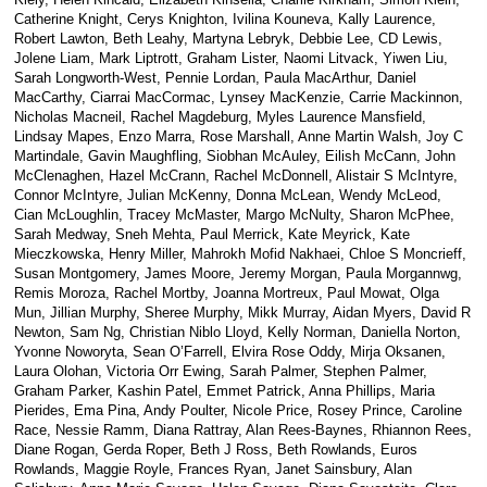
Catherine Knight, Cerys Knighton, Ivilina Kouneva, Kally Laurence,
Robert Lawton, Beth Leahy, Martyna Lebryk, Debbie Lee, CD Lewis,
Jolene Liam, Mark Liptrott, Graham Lister, Naomi Litvack, Yiwen Liu,
Sarah Longworth-West, Pennie Lordan, Paula MacArthur, Daniel
MacCarthy, Ciarrai MacCormac, Lynsey MacKenzie, Carrie Mackinnon,
Nicholas Macneil, Rachel Magdeburg, Myles Laurence Mansfield,
Lindsay Mapes, Enzo Marra, Rose Marshall, Anne Martin Walsh, Joy C
Martindale, Gavin Maughfling, Siobhan McAuley, Eilish McCann, John
McClenaghen, Hazel McCrann, Rachel McDonnell, Alistair S McIntyre,
Connor McIntyre, Julian McKenny, Donna McLean, Wendy McLeod,
Cian McLoughlin, Tracey McMaster, Margo McNulty, Sharon McPhee,
Sarah Medway, Sneh Mehta, Paul Merrick, Kate Meyrick, Kate
Mieczkowska, Henry Miller, Mahrokh Mofid Nakhaei, Chloe S Moncrieff,
Susan Montgomery, James Moore, Jeremy Morgan, Paula Morgannwg,
Remis Moroza, Rachel Mortby, Joanna Mortreux, Paul Mowat, Olga
Mun, Jillian Murphy, Sheree Murphy, Mikk Murray, Aidan Myers, David R
Newton, Sam Ng, Christian Niblo Lloyd, Kelly Norman, Daniella Norton,
Yvonne Noworyta, Sean O’Farrell, Elvira Rose Oddy, Mirja Oksanen,
Laura Olohan, Victoria Orr Ewing, Sarah Palmer, Stephen Palmer,
Graham Parker, Kashin Patel, Emmet Patrick, Anna Phillips, Maria
Pierides, Ema Pina, Andy Poulter, Nicole Price, Rosey Prince, Caroline
Race, Nessie Ramm, Diana Rattray, Alan Rees-Baynes, Rhiannon Rees,
Diane Rogan, Gerda Roper, Beth J Ross, Beth Rowlands, Euros
Rowlands, Maggie Royle, Frances Ryan, Janet Sainsbury, Alan