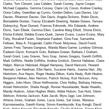
Clarke, Tom Climent, Lara Cobden, Sarah Cooney, Jayne Cooper,
Michael Coppelov, Gemma Cossey, Claire Lily Coxon, Andrew Cranley,
Oona Culley, Gwenllian ap Cymru, Gordon Dalton, Lara Davies, Llyr
Davies, Rhiannon Davies, Dan Davis, Angela Dickens, Robin Dixon,
Bernadette Doolan, Tracey Elizabeth Downing, Natalie Dowse, Tamara
Dubnyckyj, Ryan Durrant, Frances Edmonds, Alix Edwards, Andrew
Ekins, Sam Elbeik, Gemma Ellen, Caroline Marg Elliott, Shona Elrick,
Elisha Enfield, Debbie Evans-Quek, James Evans, Louise Evans, Mary
Fahy, Rosalind Faram, Stephanie Fawbert, Gina Fear, Samantha
Fellows, Mary A. Fitzgerald, Caitlin Flood- Molyneux, David Foord,
James Frew, Tamara Gangnus, Wanda Maria Garner, Lyndsey Gilmour,
Éadaoin Glynn, Komachi Goto, Barbara Gowan, Barbara J Graham,
Sarah Grant, Luey Graves, Tess Gray, James Gregory, Gareth Griffith,
Mark Griffiths, Noelle Griffiths, Andrea Grottick, Dermot Hallahan, Claire
Halpin, Marcus Halstead, Abigail Hampsey, David Hancock, Howard
Hannah, Lee Hardman, Ellie Harris, Suzanne Harris, Joanna Hart, Jilly
Hartshorn, Ava Hayes, Roger Healey-Dilkes, Karla Healy, Ruth Heaton,
Benjamin Heiken, Alex Hermon, Patrick Hickey, Kurt Hickson, Amy
Higgins, John Hiom, Oliver Hoffmeister, Chris Holley, Bethany Holmes,
Anneli Holmström, Sheila Hough, Ronnie Houselander, Neale Howells,
Mandy Hudson, Julian Hughes Watts, Abbie Hulson, Sue Hunt, Glenn
Ibbitson, Antonia Jackson, Kate Jacob, Myra Jago, Lee Johnson,
Athena Jones, Graham Jones, Lucia Jones, Sal Jones, Wanesa
Kazmierowska, Gareth Kemp, Simon Keenleyside, Kay Keogh, David
Kiely, Helen Kincaid, Elizabeth Kinsella, Charlie Kirkham, Simon Klein,