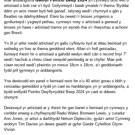
Gwobr Peintio Beep 2024
Mae arddangosfa
yn cynnwys dros 440 o
artistiaid o bob cwr o’r byd. Gofynnwyd i bawb ymateb i’r thema ‘Byddai
ddim yn aros mewn byd heb gariad’, telyneg wedi’i chymryd o gân y
Beatles na ddefnyddiwyd. Eleni bu newid i’r broses ymgeisio a
gynlluniwyd i ysgwyd pethau, cynnwys mwy o artistiaid a gwneud y
broses yn haws i artistiaid tramor yn wyneb rhai o’r rhwystrau a achosir
gan Brexit.
Yn ôl yr arfer roedd artistiaid yn gallu cyflwyno hyd at ddau beintiad yn
seiliedig yn fras ar thema gerddorol eleni. Allan o’r holl geisiadau,
lluniwyd rhestr hir o artistiaid a gafodd wedyn deitl cân o record finyl 7”
wedi’i hachub a chreu clawr newydd peintiedig ar ei chyfer. Mae pob
clawr record wedi’i pheintio yn mesur 18cm x 18cm, a’r gerddoriaeth
fydd prif gynnwys yr arddangosfa.
Yna dewisodd ein panel o feirniaid restr fer o’u 40 artist gorau o blith y
ceisiadau gwreiddiol a fydd yn cael eu harddangos yn yr arddangosfa, a
bydd enillydd Peintio Dwyflynyddol Beep 2024 yn cael ei ddewis
ohonynt.
Dewiswyd yr artistiaid ar y rhestr fer gan banel o feirniaid yn cynnwys y
cerddor enwog a chyflwynydd Radio Wales Bronwen Lewis, y curadur
Ann Jones, yr artist a darlithydd Nelson Diplexcito, gyda’r artist Cymreig
arobryn Tim Davies yn dewis gwaith ar gyfer Gwobr Cyfeillion Glynn
Vivian.