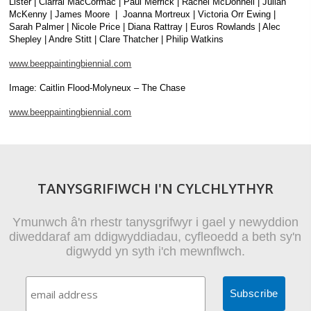
Lister | Ciarrai MacCormac | Paul Merrick | Rachel McDonnell | Julian
McKenny | James Moore | Joanna Mortreux | Victoria Orr Ewing |
Sarah Palmer | Nicole Price | Diana Rattray | Euros Rowlands | Alec
Shepley | Andre Stitt | Clare Thatcher | Philip Watkins
www.beeppaintingbiennial.com
Image: Caitlin Flood-Molyneux – The Chase
www.beeppaintingbiennial.com
TANYSGRIFIWCH I'N CYLCHLYTHYR
Ymunwch â'n rhestr tanysgrifwyr i gael y newyddion
diweddaraf am ddigwyddiadau, cyfleoedd a beth sy'n
digwydd yn syth i'ch mewnflwch.