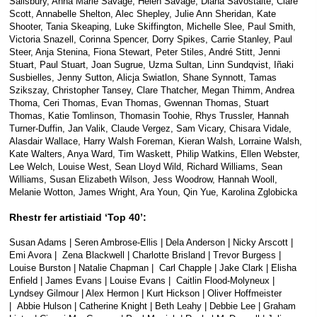
Salisbury, Anna Marie Savage, Helen Savage, Diana Savostaite, Clare
Scott, Annabelle Shelton, Alec Shepley, Julie Ann Sheridan, Kate
Shooter, Tania Skeaping, Luke Skiffington, Michelle Slee, Paul Smith,
Victoria Snazell, Corinna Spencer, Dorry Spikes, Carrie Stanley, Paul
Steer, Anja Stenina, Fiona Stewart, Peter Stiles, André Stitt, Jenni
Stuart, Paul Stuart, Joan Sugrue, Uzma Sultan, Linn Sundqvist, Iñaki
Susbielles, Jenny Sutton, Alicja Swiatlon, Shane Synnott, Tamas
Szikszay, Christopher Tansey, Clare Thatcher, Megan Thimm, Andrea
Thoma, Ceri Thomas, Evan Thomas, Gwennan Thomas, Stuart
Thomas, Katie Tomlinson, Thomasin Toohie, Rhys Trussler, Hannah
Turner-Duffin, Jan Valik, Claude Vergez, Sam Vicary, Chisara Vidale,
Alasdair Wallace, Harry Walsh Foreman, Kieran Walsh, Lorraine Walsh,
Kate Walters, Anya Ward, Tim Waskett, Philip Watkins, Ellen Webster,
Lee Welch, Louise West, Sean Lloyd Wild, Richard Williams, Sean
Williams, Susan Elizabeth Wilson, Jess Woodrow, Hannah Wooll,
Melanie Wotton, James Wright, Ara Youn, Qin Yue, Karolina Zglobicka
Rhestr fer artistiaid ‘Top 40’:
Susan Adams | Seren Ambrose-Ellis | Dela Anderson | Nicky Arscott |
Emi Avora | Zena Blackwell | Charlotte Brisland | Trevor Burgess |
Louise Burston | Natalie Chapman | Carl Chapple | Jake Clark | Elisha
Enfield | James Evans | Louise Evans | Caitlin Flood-Molyneux |
Lyndsey Gilmour | Alex Hermon | Kurt Hickson | Oliver Hoffmeister
| Abbie Hulson | Catherine Knight | Beth Leahy | Debbie Lee | Graham