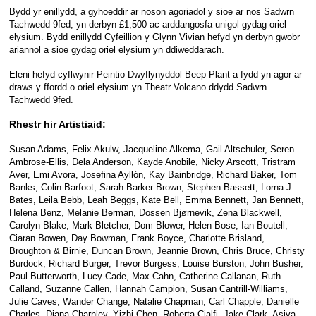
Bydd yr enillydd, a gyhoeddir ar noson agoriadol y sioe ar nos Sadwrn
Tachwedd 9fed, yn derbyn £1,500 ac arddangosfa unigol gydag oriel
elysium. Bydd enillydd Cyfeillion y Glynn Vivian hefyd yn derbyn gwobr
ariannol a sioe gydag oriel elysium yn ddiweddarach.
Eleni hefyd cyflwynir Peintio Dwyflynyddol Beep Plant a fydd yn agor ar
draws y ffordd o oriel elysium yn Theatr Volcano ddydd Sadwrn
Tachwedd 9fed.
Rhestr hir Artistiaid:
Susan Adams, Felix Akulw, Jacqueline Alkema, Gail Altschuler, Seren
Ambrose-Ellis, Dela Anderson, Kayde Anobile, Nicky Arscott, Tristram
Aver, Emi Avora, Josefina Ayllón, Kay Bainbridge, Richard Baker, Tom
Banks, Colin Barfoot, Sarah Barker Brown, Stephen Bassett, Lorna J
Bates, Leila Bebb, Leah Beggs, Kate Bell, Emma Bennett, Jan Bennett,
Helena Benz, Melanie Berman, Dossen Bjørnevik, Zena Blackwell,
Carolyn Blake, Mark Bletcher, Dom Blower, Helen Bose, Ian Boutell,
Ciaran Bowen, Day Bowman, Frank Boyce, Charlotte Brisland,
Broughton & Birnie, Duncan Brown, Jeannie Brown, Chris Bruce, Christy
Burdock, Richard Burger, Trevor Burgess, Louise Burston, John Busher,
Paul Butterworth, Lucy Cade, Max Cahn, Catherine Callanan, Ruth
Calland, Suzanne Callen, Hannah Campion, Susan Cantrill-Williams,
Julie Caves, Wander Change, Natalie Chapman, Carl Chapple, Danielle
Charles, Diana Charnley, Yizhi Chen, Roberta Cialfi, Jake Clark, Asiya